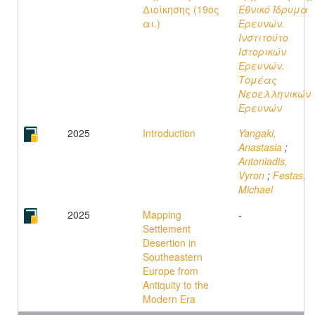
Διοίκησης (19ος
Εθνικό Ίδρυμα
αι.)
Ερευνών.
Ινστιτούτο
Ιστορικών
Ερευνών.
Τομέας
Νεοελληνικών
Ερευνών
2025
Introduction
Yangaki,
Anastasia
;
Antoniadis,
Vyron
;
Festas,
Michael
2025
Mapping
-
Settlement
Desertion in
Southeastern
Europe from
Antiquity to the
Modern Era