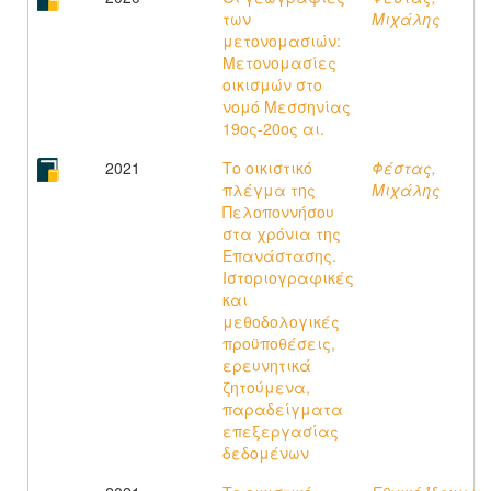
των
Μιχάλης
μετονομασιών:
Μετονομασίες
οικισμών στο
νομό Μεσσηνίας
19ος-20ος αι.
2021
Το οικιστικό
Φέστας,
πλέγμα της
Μιχάλης
Πελοποννήσου
στα χρόνια της
Επανάστασης.
Ιστοριογραφικές
και
μεθοδολογικές
προϋποθέσεις,
ερευνητικά
ζητούμενα,
παραδείγματα
επεξεργασίας
δεδομένων