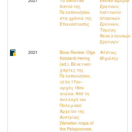
2021
Το οικιστικό
Εθνικό Ίδρυμα
δίκτυο της
Ερευνών,
Πελοποννήσου
Ινστιτούτο
στα χρόνια της
Ιστορικών
Επανάστασης
Ερευνών,
Τομέας
Νεοελληνικών
Ερευνών
2021
Βοοκ Review: Olga
Φέστας,
Katsiardi-Hering
Μιχάλης
(ed.), Βενετικοί
χάρτες της
Πελοποννήσου,
τέλη 17ου–
αρχές 18ου
αιώνα: Από τη
συλλογή του
Πολεμικού
Αρχείου της
Αυστρίας
[Venetian maps of
the Peloponnese,