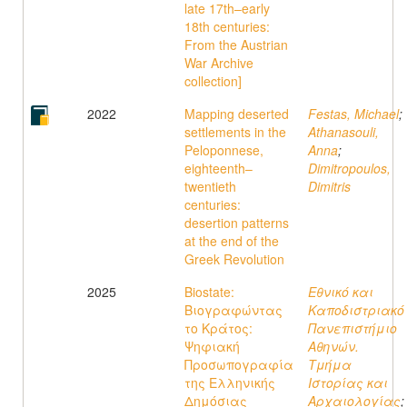
late 17th–early
18th centuries:
From the Austrian
War Archive
collection]
2022
Mapping deserted
Festas, Michael
;
settlements in the
Athanasouli,
Peloponnese,
Anna
;
eighteenth–
Dimitropoulos,
twentieth
Dimitris
centuries:
desertion patterns
at the end of the
Greek Revolution
2025
Biostate:
Εθνικό και
Βιογραφώντας
Καποδιστριακό
το Κράτος:
Πανεπιστήμιο
Ψηφιακή
Αθηνών.
Προσωπογραφία
Τμήμα
της Ελληνικής
Ιστορίας και
Δημόσιας
Αρχαιολογίας
;