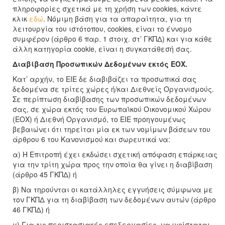
πληροφορίες σχετικά με τη χρήση των cookies, κάντε
κλικ
εδώ
. Νόμιμη βάση για τα απαραίτητα, για τη
λειτουργία του ιστότοπου, cookies, είναι το έννομο
συμφέρον (άρθρο 6 παρ. 1 στοιχ. στ’ ΓΚΠΔ) και για κάθε
άλλη κατηγορία cookie, είναι η συγκατάθεσή σας.
Διαβίβαση Προσωπικών Δεδομένων εκτός ΕΟΧ.
Κατ’ αρχήν, το ΕΙΕ δε διαβιβάζει τα προσωπικά σας
δεδομένα σε τρίτες χώρες ή/και Διεθνείς Οργανισμούς.
Σε περίπτωση διαβίβασης των προσωπικών δεδομένων
σας, σε χώρα εκτός του Ευρωπαϊκού Οικονομικού Χώρου
(ΕΟΧ) ή Διεθνή Οργανισμό, το ΕΙΕ προηγουμένως
βεβαιώνει ότι τηρείται μία εκ των νομίμων βάσεων του
άρθρου 6 του Κανονισμού και σωρευτικά να:
α) Η Επιτροπή έχει εκδώσει σχετική απόφαση επάρκειας
για την τρίτη χώρα προς την οποία θα γίνει η διαβίβαση
(άρθρο 45 ΓΚΠΔ) ή
β) Να τηρούνται οι κατάλληλες εγγυήσεις σύμφωνα με
τον ΓΚΠΔ για τη διαβίβαση των δεδομένων αυτών (άρθρο
46 ΓΚΠΔ) ή
γ) Για τις περιστασιακές επεξεργασίες, να υφίσταται