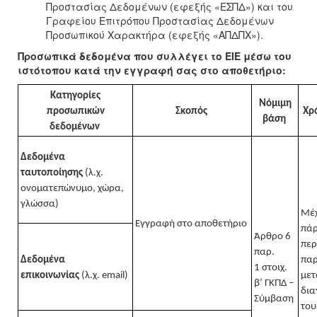
Προστασίας Δεδομένων (εφεξής «ΕΣΠΔ») και του
Γραφείου Επιτρόπου Προστασίας Δεδομένων
Προσωπικού Χαρακτήρα (εφεξής «ΑΠΔΠΧ»).
Προσωπικά δεδομένα που συλλέγει το ΕΙΕ μέσω του
ιστότοπου κατά την εγγραφή σας στο αποθετήριο:
Κατηγορίες
Νόμιμη
προσωπικών
Σκοπός
Χρ
βάση
δεδομένων
Δεδομένα
ταυτοποίησης
(λ.χ.
ονοματεπώνυμο, χώρα,
γλώσσα)
Μέχ
Εγγραφή
σ
το αποθετήριο
πάρ
Άρθρο 6
περ
παρ.
Δεδομένα
πα
1 στοιχ.
επικοινωνίας
(λ.χ.
email
)
μετ
β’ ΓΚΠΔ –
δι
Σύμβαση
του