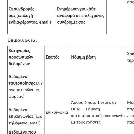
σας
Οι συνδρομές
Ενημέρωση για κάθε
σας (επιλογή
αναφορά σε επιλεγμένες
ενδιαφέροντος,
email
)
συνδρομές σας
Επικοινωνία:
Κατηγορίες
Χρό
προσωπικών
Σκοπός
Νόμιμη βάση
τήρ
δεδομένων
Δεδομένα
ταυτοποίησης
(λ.χ.
ονοματεπώνυμο,
φορέας)
Άρθρο 6 παρ. 1
στοιχ
. στ’
Μέχ
ΓΚΠΔ – Η άμεση
πάρ
Δεδομένα
Επικοινωνία
και
διαδραστική
επικοινωνία
περ
επικοινωνίας
(λ.χ.
με τους χρήστες
πα
τηλέφωνο,
email
)
Δεδομένα που