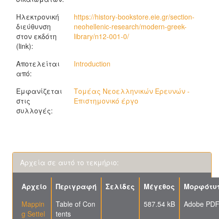
Ηλεκτρονική
https://history-bookstore.eie.gr/section-
διεύθυνση
neohellenic-research/modern-greek-
στον εκδότη
library/n12-001-0/
(link):
Αποτελείται
Introduction
από:
Εμφανίζεται
Τομέας Νεοελληνικών Ερευνών -
στις
Επιστημονικό έργο
συλλογές:
Αρχεία σε αυτό το τεκμήριο:
Αρχείο
Περιγραφή
Σελίδες
Μέγεθος
Μορφότυ
Mappin
Table of Con
587.54 kB
Adobe PD
g Settel
tents