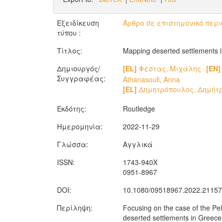
Εξειδίκευση
Άρθρο σε επιστημονικό περι
τύπου :
Τίτλος:
Mapping deserted settlements i
Δημιουργός/
[EL]
Φέστας, Μιχάλης
[EN]
Συγγραφέας:
Athanasouli, Anna
[EL]
Δημητρόπουλος, Δημήτ
Εκδότης:
Routledge
Ημερομηνία:
2022-11-29
Γλώσσα:
Αγγλικά
ISSN:
1743-940X
0951-8967
DOI:
10.1080/09518967.2022.2115
Περίληψη:
Focusing on the case of the Pe
deserted settlements in Greece 