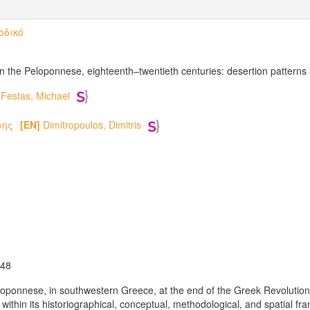
οδικό
n the Peloponnese, eighteenth–twentieth centuries: desertion patterns 
Festas, Michael
ρης
[EN]
Dimitropoulos, Dimitris
748
loponnese, in southwestern Greece, at the end of the Greek Revolution 
within its historiographical, conceptual, methodological, and spatial f