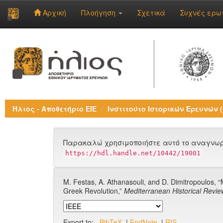
Αρχική
Πλοήγηση
Σχετικά
Συχνές ερω
Skip
navigation
Ήλιος - Αποθετήριο ΕΙΕ
Ινστιτούτο Ιστορικών Ερευνών (Ι
Παρακαλώ χρησιμοποιήστε αυτό το αναγνωρι
https://hdl.handle.net/10442/19001
M. Festas, A. Athanasouli, and D. Dimitropoulos, “
Greek Revolution,”
Mediterranean Historical Revie
Export to:
BibTeX
|
EndNote
|
RIS