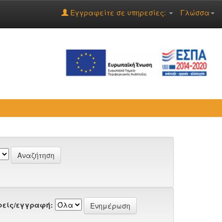
Εγγραφείτε σε υπηρεσίες:
Γλώσσα
είς/εγγραφή: