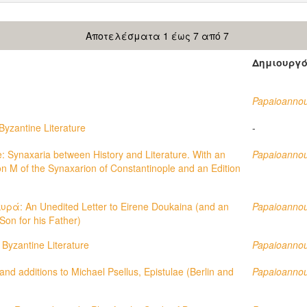
Αποτελέσματα 1 έως 7 από 7
Δημιουργ
Papaioannou,
yzantine Literature
-
: Synaxaria between History and Literature. With an
Papaioannou,
n M of the Synaxarion of Constantinople and an Edition
ά: An Unedited Letter to Eirene Doukaina (and an
Papaioannou,
Son for his Father)
 Byzantine Literature
Papaioannou,
and additions to Michael Psellus, Epistulae (Berlin and
Papaioannou,