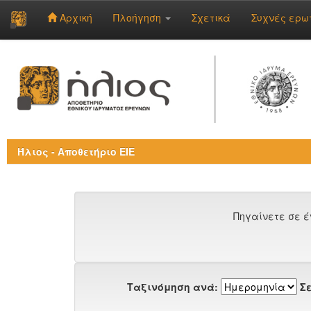
Αρχική
Πλοήγηση
Σχετικά
Συχνές ερω
Skip
navigation
Ήλιος - Αποθετήριο ΕΙΕ
Πηγαίνετε σε έ
Ταξινόμηση ανά:
Σε