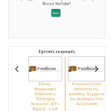
Βίντεο YouTube
?
Ναι
Σχετικές εγγραφές
Ειδικές
H αναγωγή στην
Μορφωτικές
απλότητα της
μ
Εκδηλώσεις
μονάδας: Αλχημεία
"Επιστήμης
και θεοσοφία στην
Κοινωνία", 2011:
Αναγέννηση
Χημεία - η ζωή