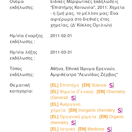
Όνομα
Ειδικές Μορφωτικές Εκδηλώσεις
εκδήλωσης:
"Επιστήμης Κοινωνία", 2011: Χημεία
- η ζωή μας, το μέλλον μας: Ένα
αφιέρωμα στο διεθνές έτος
χημείας, (Δ' Κύκλος Ομιλιών)
Ημ/νία έναρξης
2011-02-01
εκδήλωσης :
Ημ/νία λήξης
2011-03-31
εκδήλωσης :
Τόπος
Αθήνα, Εθνικό Ίδρυμα Ερευνών,
εκδήλωσης:
Αμφιθέατρο "Λεωνίδας Ζέρβας"
Θεματική
[EL]
Επιστήμη
[EN]
Science
κατηγορία:
[EL]
Χημεία (Γενικά)
[EN]
Chemistry
(General)
[EL]
Ανόργανη
χημεία
[EN]
Inorganic chemistry
[EL]
Οργανική χημεία
[EN]
Organic
chemistry
[EL]
Ιατρική
[EN]
Medicine