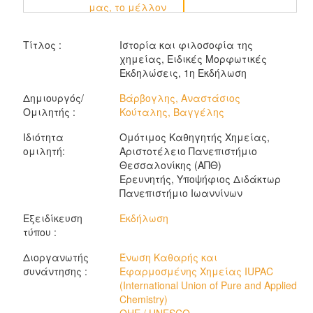
μας, το μέλλον
μας: Ένα
αφιέρωμα στο
Τίτλος :
Ιστορία και φιλοσοφία της
διεθνές έτος
χημείας, Ειδικές Μορφωτικές
χημείας, (Δ'
Εκδηλώσεις, 1η Εκδήλωση
Κύκλος Ομιλιών)
Δημιουργός/
Βάρβογλης, Αναστάσιος
Ομιλητής :
Κούταλης, Βαγγέλης
Ιδιότητα
Ομότιμος Καθηγητής Χημείας,
ομιλητή:
Αριστοτέλειο Πανεπιστήμιο
Θεσσαλονίκης (ΑΠΘ)
Ερευνητής, Υποψήφιος Διδάκτωρ
Πανεπιστήμιο Ιωαννίνων
Εξειδίκευση
Εκδήλωση
τύπου :
Διοργανωτής
Ένωση Καθαρής και
συνάντησης :
Εφαρμοσμένης Χημείας IUPAC
(International Union of Pure and Applied
Chemistry)