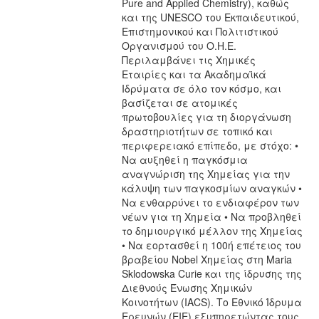
Pure and Applied Chemistry), καθώς
και της UNESCO του Εκπαιδευτικού,
Επιστημονικού και Πολιτιστικού
Οργανισμού του Ο.Η.Ε.
Περιλαμβάνει τις Χημικές
Εταιρίες και τα Ακαδημαϊκά
Ιδρύματα σε όλο τον κόσμο, και
βασίζεται σε ατομικές
πρωτοβουλίες για τη διοργάνωση
δραστηριοτήτων σε τοπικό και
περιφερειακό επίπεδο, με στόχο: •
Να αυξηθεί η παγκόσμια
αναγνώριση της Χημείας για την
κάλυψη των παγκοσμίων αναγκών •
Να ενθαρρύνει το ενδιαφέρον των
νέων για τη Χημεία • Να προβληθεί
το δημιουργικό μέλλον της Χημείας
• Να εορτασθεί η 100ή επέτειος του
βραβείου Nobel Χημείας στη Maria
Sklodowska Curie και της ίδρυσης της
Διεθνούς Ένωσης Χημικών
Κοινοτήτων (IACS). Το Εθνικό Ίδρυμα
Ερευνών (EIE) εξυπηρετώντας τους