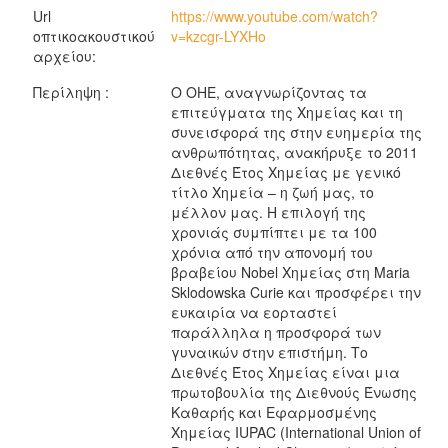
Url
https://www.youtube.com/watch?
οπτικοακουστικού
v=kzcgr-LYXHo
αρχείου:
Περίληψη :
Ο ΟΗΕ, αναγνωρίζοντας τα
επιτεύγματα της Χημείας και τη
συνεισφορά της στην ευημερία της
ανθρωπότητας, ανακήρυξε το 2011
Διεθνές Έτος Χημείας με γενικό
τίτλο Χημεία – η ζωή μας, το
μέλλον μας. Η επιλογή της
χρονιάς συμπίπτει με τα 100
χρόνια από την απονομή του
βραβείου Nobel Χημείας στη Maria
Sklodowska Curie και προσφέρει την
ευκαιρία να εορταστεί
παράλληλα η προσφορά των
γυναικών στην επιστήμη. Το
Διεθνές Έτος Χημείας είναι μια
πρωτοβουλία της Διεθνούς Ένωσης
Καθαρής και Εφαρμοσμένης
Χημείας IUPAC (International Union of