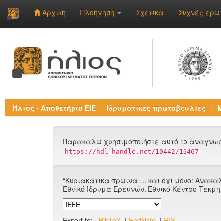
Αρχική
Πλοήγηση
Σχετικά
Συχνές ερω
Skip
navigation
Ήλιος - Αποθετήριο ΕΙΕ
Ιδρυματικές πρωτοβουλίες
Παρακαλώ χρησιμοποιήστε αυτό το αναγνωρι
https://hdl.handle.net/10442/16467
“Κυριακάτικα πρωινά … και όχι μόνο: Ανακ
Εθνικό Ίδρυμα Ερευνών. Εθνικό Κέντρο Τεκμη
Export to:
BibTeX
|
EndNote
|
RIS