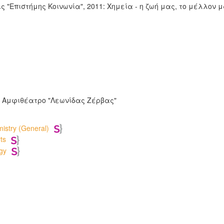
 "Επιστήμης Κοινωνία", 2011: Χημεία - η ζωή μας, το μέλλον 
, Αμφιθέατρο "Λεωνίδας Ζέρβας"
stry (General)
ts
gy