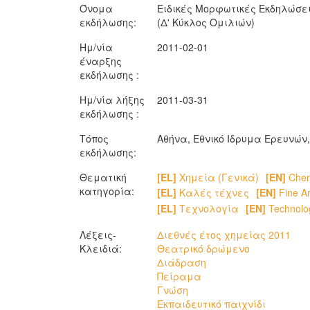
Όνομα
Ειδικές Μορφωτικές Εκδηλώσεις
εκδήλωσης:
(Δ' Κύκλος Ομιλιών)
Ημ/νία
2011-02-01
έναρξης
εκδήλωσης :
Ημ/νία λήξης
2011-03-31
εκδήλωσης :
Τόπος
Αθήνα, Εθνικό Ιδρυμα Ερευνών
εκδήλωσης:
Θεματική
[EL]
Χημεία (Γενικά)
[EN]
Chemi
κατηγορία:
[EL]
Καλές τέχνες
[EN]
Fine Ar
[EL]
Τεχνολογία
[EN]
Technolo
Λέξεις-
Διεθνές έτος χημείας 2011
Κλειδιά:
Θεατρικό δρώμενο
Διάδραση
Πείραμα
Γνώση
Εκπαιδευτικό παιχνίδι