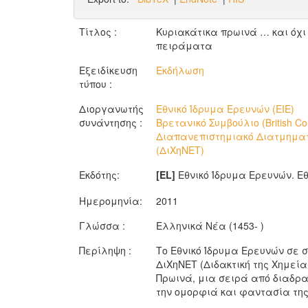
Τίτλος :
Κυριακάτικα πρωινά … και όχι
πειράματα
Εξειδίκευση
Εκδήλωση
τύπου :
Διοργανωτής
Εθνικό Ίδρυμα Ερευνών (ΕΙΕ)
συνάντησης :
Βρετανικό Συμβούλιο (British Cou
Διαπανεπιστημιακό Διατμηματ
(ΔιΧηΝΕΤ)
Εκδότης:
[EL]
Εθνικό Ίδρυμα Ερευνών. Ε
Ημερομηνία:
2011
Γλώσσα :
Ελληνικά Νέα (1453- )
Περίληψη :
Το Εθνικό Ίδρυμα Ερευνών σε 
ΔιΧηΝΕΤ (Διδακτική της Χημεί
Πρωινά, μια σειρά από διαδρα
την ομορφιά και φαντασία της