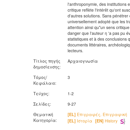
l'anthroponymie, des institutions
critique reflète l'intérêt qu'ont 
d'autres solutions. Sans pénétrer d
universellement adopté que les tr
attention ainsi qu*un sens critique
danger que l'auteur η 'a pas pu évi
statistiques et à des conclusions 
documents littéraires, archéologi
lecteurs.
Τίτλος πηγής
Αρχαιογνωσία
δημοσίευσης:
Τόμος/
3
Κεφάλαιο:
Τεύχος:
1-2
Σελίδες:
9-27
Θεματική
[EL]
Επιγραφές. Επιγραφική
Κατηγορία:
[EL]
Ιστορία
[EN]
History