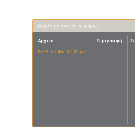
Αρχεία σε αυτό το τεκμήριο:
Αρχείο
Περιγραφή
Σ
IGRA_Rizakis_87_02.pdf