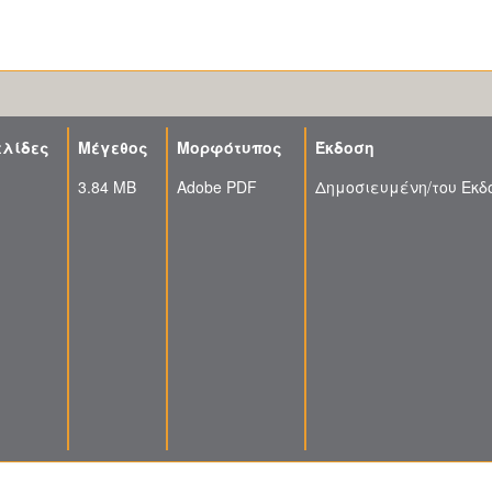
ελίδες
Μέγεθος
Μορφότυπος
Έκδοση
3.84 MB
Adobe PDF
Δημοσιευμένη/του Εκδ