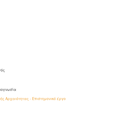
γός
αιογνωσία
ής Αρχαιότητας - Επιστημονικό έργο