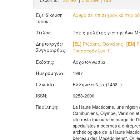
Export to:
BibTeX
|
EndNote
|
RIS
Εξειδίκευση
Άρθρο σε επιστημονικό περιοδ
τύπου :
Τίτλος:
Τρεις μελέτες για την Άνω Μ
Δημιουργός/
[EL]
Ριζάκης, Θανάσης
[EN]
Ri
Συγγραφέας:
Τουρατσόγλου, Γ.
Εκδότης:
Αρχαιογνωσία
Ημερομηνία:
1987
Γλώσσα:
Ελληνικά Νέα (1453- )
ISSN:
0258-2600
Περίληψη:
La Haute Macédoine, une région d
Cambuniens, Olympe, Vermion et C
elle resta toujours en marge de l
spécialistes modernes à entreprend
archéologique de la Haute Macédoi
berceau des Macédoniens". Or les