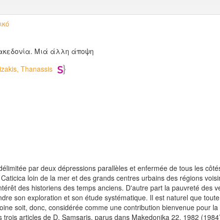
ικό
ακεδονία. Μιά άλλη άποψη
zakis, Thanassis
élimitée par deux dépressions parallèles et enfermée de tous les cô
aticica loin de la mer et des grands centres urbains des régions vois
'intérêt des historiens des temps anciens. D'autre part la pauvreté des
re son exploration et son étude systématique. Il est naturel que toute 
ne soit, donc, considérée comme une contribution bienvenue pour la co
 trois articles de D. Samsaris, parus dans Makedonika 22, 1982 (1984)