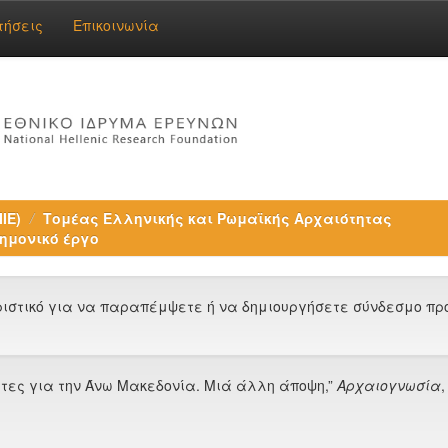
τήσεις
Επικοινωνία
ΙΕ)
Τομέας Ελληνικής και Ρωμαϊκής Αρχαιότητας
ημονικό έργο
στικό για να παραπέμψετε ή να δημιουργήσετε σύνδεσμο προς
λέτες για την Άνω Μακεδονία. Μιά άλλη άποψη,”
Αρχαιογνωσία
,