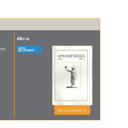
Άδεια
ότη
Δείτε/ανοίξτε