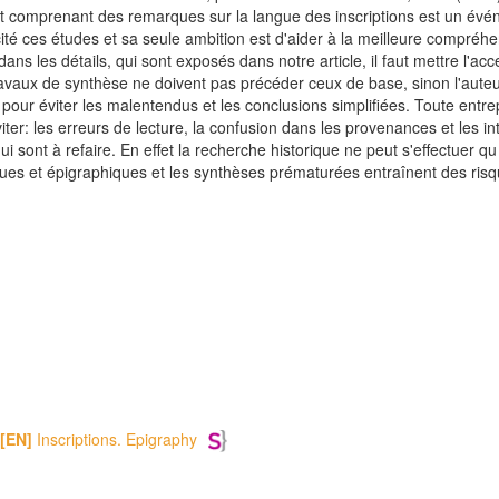
 et comprenant des remarques sur la langue des inscriptions est un évé
suscité ces études et sa seule ambition est d'aider à la meilleure compré
ans les détails, qui sont exposés dans notre article, il faut mettre l'acc
avaux de synthèse ne doivent pas précéder ceux de base, sinon l'auteur 
 pour éviter les malentendus et les conclusions simplifiées. Toute entre
ter: les erreurs de lecture, la confusion dans les provenances et les inte
qui sont à refaire. En effet la recherche historique ne peut s'effectuer 
ques et épigraphiques et les synthèses prématurées entraînent des risq
[EN]
Inscriptions. Epigraphy