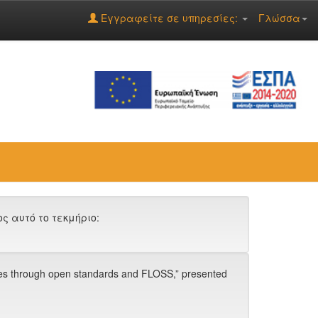
Εγγραφείτε σε υπηρεσίες:
Γλώσσα
 αυτό το τεκμήριο:
braries through open standards and FLOSS,” presented