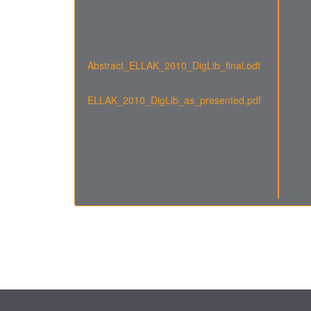
Abstract_ELLAK_2010_DigLib_final.odt
ELLAK_2010_DigLib_as_presented.pdf