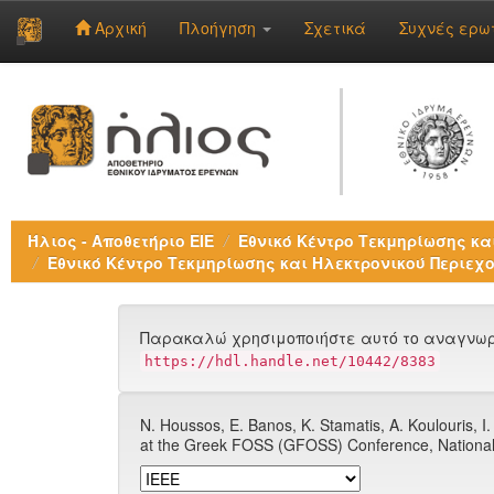
Αρχική
Πλοήγηση
Σχετικά
Συχνές ερω
Skip
navigation
Ήλιος - Αποθετήριο ΕΙΕ
Εθνικό Κέντρο Τεκμηρίωσης και
Εθνικό Κέντρο Τεκμηρίωσης και Ηλεκτρονικού Περιεχο
Παρακαλώ χρησιμοποιήστε αυτό το αναγνωρι
https://hdl.handle.net/10442/8383
N. Houssos, E. Banos, K. Stamatis, A. Koulouris, I.
at the Greek FOSS (GFOSS) Conference, National T