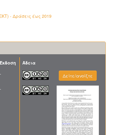
ΕΚΤ) - Δράσεις έως 2019
Έκδοση
Άδεια
-
Δείτε/ανοίξτε
-