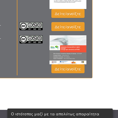
Δείτε/ανοίξτε
-
Δείτε/ανοίξτε
-
Δείτε/ανοίξτε
Ο ιστότοπος μαζί με τα απολύτως απαραίτητα