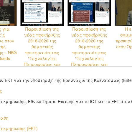
ς για
Παρουσίαση της
Παρουσίαση της
Η ε
ίς
νέας προκήρυξης
νέας προκήρυξης
συμμε
ις στον
2018-2020 της
2018-2020 της
προκηρύ
της
θεματικής
θεματικής
στον Ορ
ς – NBG
προτεραιότητας
προτεραιότητας
Seeds
"Τεχνολογίες
"Τεχνολογίες
Πληροφορίας και
Πληροφορίας και
Επικοινωνιών (ICT)" -
Επικοινωνιών (ICT)" -
2η Παρουσίαση
3η Παρουσίαση
υ ΕΚΤ για την υποστήριξη της Έρευνας & της Καινοτομίας (Enterpr
(μέσω web-ex)
(μέσω web-ex)
ς
εκμηρίωσης, Εθνικό Σημείο Επαφής για το ICT και το FET στον Ο
ίαση
Τεκμηρίωσης (EKT)