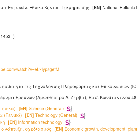
υμα Ερευνών. Εθνικό Κέντρο Τεκμηρίωσης
[EN]
National Hellenic
1453- )
tube.com/watch?v=eLxIypsgetM
ερίδα για τις Τεχνολογίες Πληροφορίας και Επικοινωνιών (IC
 Ίδρυμα Ερευνών (Αμφιθέατρο Λ. Ζέρβα), Bασ. Κωνσταντίνου 48
Γενικά)
[EN]
Science (General)
 (Γενικά)
[EN]
Technology (General)
κή
[EN]
Information technology
 ανάπτυξη, σχεδιασμός
[EN]
Economic growth, development, plan