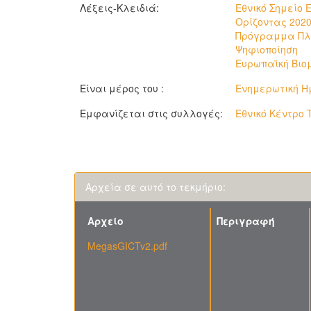
Λέξεις-Κλειδιά:
Εθνικό Σημείο
Ορίζοντας 202
Πρόγραμμα Πλ
Ψηφιοποίηση
Ευρωπαϊκή Βιο
Είναι μέρος του :
Ενημερωτική Ημ
Εμφανίζεται στις συλλογές:
Εθνικό Κέντρο 
Αρχεία σε αυτό το τεκμήριο:
Αρχείο
Περιγραφή
MegasGICTv2.pdf