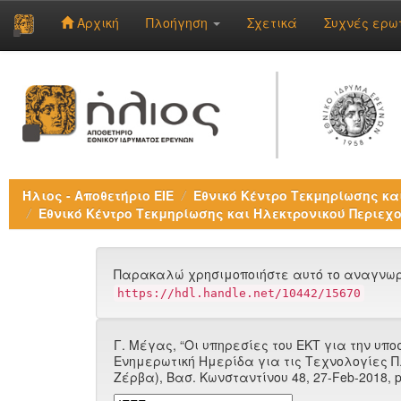
Αρχική
Πλοήγηση
Σχετικά
Συχνές ερω
Skip
navigation
Ήλιος - Αποθετήριο ΕΙΕ
Εθνικό Κέντρο Τεκμηρίωσης και
Εθνικό Κέντρο Τεκμηρίωσης και Ηλεκτρονικού Περιεχο
Παρακαλώ χρησιμοποιήστε αυτό το αναγνωρι
https://hdl.handle.net/10442/15670
Γ. Μέγας, “Οι υπηρεσίες του ΕΚΤ για την υποστ
Ενημερωτική Ημερίδα για τις Τεχνολογίες Πλ
Ζέρβα), Bασ. Κωνσταντίνου 48, 27-Feb-2018, p.