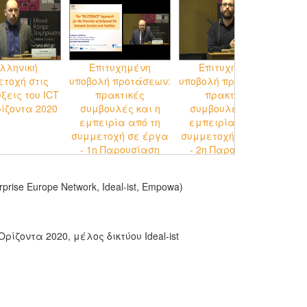
λληνική
Eπιτυχημένη
Επιτυχημένη
τοχή στις
υποβολή προτάσεων:
υποβολή προτάσεων:
ξεις του ICT
πρακτικές
πρακτικές
ίζοντα 2020
συμβουλές και η
συμβουλές και η
E
εμπειρία από τη
εμπειρία από τη
ψη
συμμετοχή σε έργα
συμμετοχή σε έργα
- 1η Παρουσίαση
- 2η Παρουσίαση
ise Europe Network, Ideal-ist, Empowa)
ρίζοντα 2020, μέλος δικτύου Ideal-ist