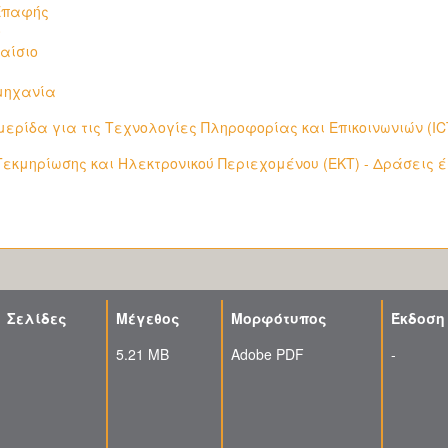
 Επαφής
0
αίσιο
μηχανία
ερίδα για τις Τεχνολογίες Πληροφορίας και Επικοινωνιών (IC
Τεκμηρίωσης και Ηλεκτρονικού Περιεχομένου (ΕΚΤ) - Δράσεις 
Σελίδες
Μέγεθος
Μορφότυπος
Έκδοση
5.21 MB
Adobe PDF
-