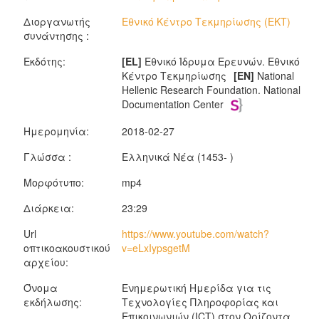
Διοργανωτής
Εθνικό Κέντρο Τεκμηρίωσης (EKT)
συνάντησης :
Εκδότης:
[EL]
Εθνικό Ίδρυμα Ερευνών. Εθνικό
Κέντρο Τεκμηρίωσης
[EN]
National
Hellenic Research Foundation. National
Documentation Center
Ημερομηνία:
2018-02-27
Γλώσσα :
Ελληνικά Νέα (1453- )
Μορφότυπο:
mp4
Διάρκεια:
23:29
Url
https://www.youtube.com/watch?
οπτικοακουστικού
v=eLxIypsgetM
αρχείου:
Όνομα
Ενημερωτική Ημερίδα για τις
εκδήλωσης:
Τεχνολογίες Πληροφορίας και
Επικοινωνιών (ICT) στον Ορίζοντα