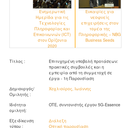
Ενημερωτική
Ευκαιρίες για
Ημερίδα για τις
νεοφυείς
Τεχνολογίες
επιχειρήσεις στον
Πληροφορίας και
τομέα της
Επικοινωνιών (ICT)
Πληροφορικής – NBG
στον Ορίζοντα
Business Seeds
2020
Ε
Τίτλος :
Eπιτυχημένη υποβολή προτάσεων:
πρακτικές συμβουλές και η
εμπειρία από τη συμμετοχή σε
έργα - 1η Παρουσίαση
Δημιουργός/
Χοχλιούρος, Ιωάννης
Ομιλητής :
Ιδιότητα
OTE, συντονιστής έργου 5G-Essence
ομιλητή:
Εξειδίκευση
Διάλεξη
τύπου :
Οπτική παρουσίαση