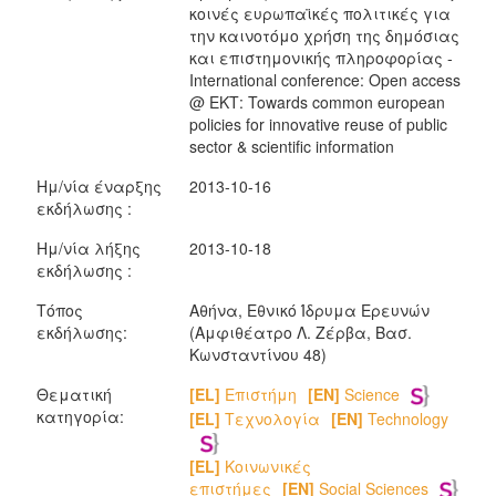
κοινές ευρωπαϊκές πολιτικές για
την καινοτόμο χρήση της δημόσιας
και επιστημονικής πληροφορίας -
International conference: Open access
@ ΕΚΤ: Towards common european
policies for innovative reuse of public
sector & scientific information
Ημ/νία έναρξης
2013-10-16
εκδήλωσης :
Ημ/νία λήξης
2013-10-18
εκδήλωσης :
Τόπος
Αθήνα, Εθνικό Ίδρυμα Ερευνών
εκδήλωσης:
(Αμφιθέατρο Λ. Ζέρβα, Bασ.
Κωνσταντίνου 48)
Θεματική
[EL]
Επιστήμη
[EN]
Science
κατηγορία:
[EL]
Τεχνολογία
[EN]
Technology
[EL]
Κοινωνικές
επιστήμες
[EN]
Social Sciences