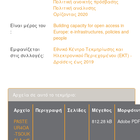
Πολιτική ανοικτής πρόσβασης
Πολιτική ανάλυσης
Ορίζοντας 2020
Είναι μέρος του
Building capacity for open access in
:
Europe: e-infrastructures, policies and
people
Εμφανίζεται
Εθνικό Κέντρο Τεκμηρίωσης και
στις συλλογές:
Ηλεκτρονικού Περιεχομένου (ΕΚΤ) -
Δράσεις έως 2019
Αρχεία σε αυτό το τεκμήριο:
Αρχείο
Περιγραφή
Σελίδες
Μέγεθος
Μορφότυ
PASTE
812.28 kB
Adobe PD
UR4OA
-TSOUK