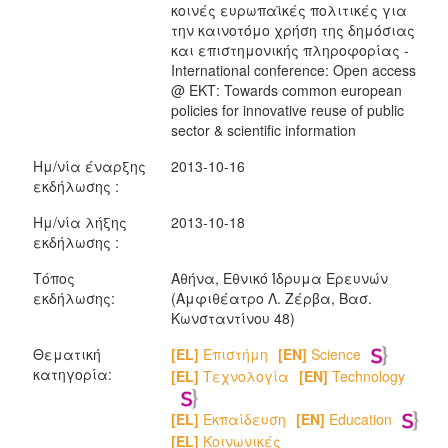
κοινές ευρωπαϊκές πολιτικές για
την καινοτόμο χρήση της δημόσιας
και επιστημονικής πληροφορίας -
International conference: Open access
@ ΕΚΤ: Towards common european
policies for innovative reuse of public
sector & scientific information
Ημ/νία έναρξης
2013-10-16
εκδήλωσης :
Ημ/νία λήξης
2013-10-18
εκδήλωσης :
Τόπος
Αθήνα, Εθνικό Ίδρυμα Ερευνών
εκδήλωσης:
(Αμφιθέατρο Λ. Ζέρβα, Bασ.
Κωνσταντίνου 48)
Θεματική
[EL]
Επιστήμη
[EN]
Science
κατηγορία:
[EL]
Τεχνολογία
[EN]
Technology
[EL]
Εκπαίδευση
[EN]
Education
[EL]
Κοινωνικές