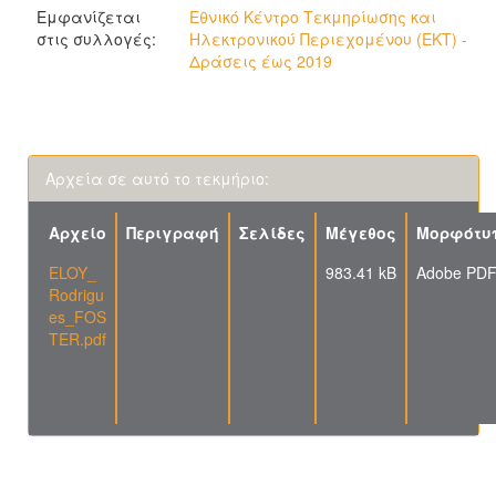
Εμφανίζεται
Εθνικό Κέντρο Τεκμηρίωσης και
στις συλλογές:
Ηλεκτρονικού Περιεχομένου (ΕΚΤ) -
Δράσεις έως 2019
Αρχεία σε αυτό το τεκμήριο:
Αρχείο
Περιγραφή
Σελίδες
Μέγεθος
Μορφότυ
ELOY_
983.41 kB
Adobe PD
Rodrigu
es_FOS
TER.pdf