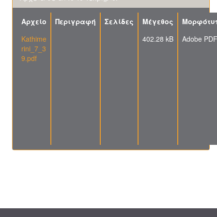
Αρχείο
Περιγραφή
Σελίδες
Μέγεθος
Μορφότυ
Kathime
402.28 kB
Adobe PD
rini_7_3
9.pdf