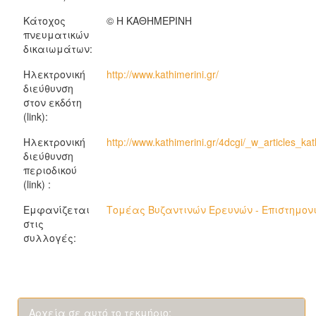
Κάτοχος
© H KAΘHMEPINH
πνευματικών
δικαιωμάτων:
Ηλεκτρονική
http://www.kathimerini.gr/
διεύθυνση
στον εκδότη
(link):
Ηλεκτρονική
http://www.kathimerini.gr/4dcgi/_w_articles_
διεύθυνση
περιοδικού
(link) :
Εμφανίζεται
Τομέας Βυζαντινών Ερευνών - Επιστημον
στις
συλλογές:
Αρχεία σε αυτό το τεκμήριο: