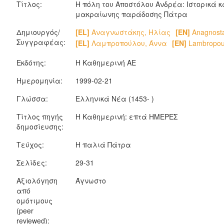
Τίτλος:
Η πόλη του Αποστόλου Ανδρέα: Ιστορικά 
μακραίωνης παράδοσης Πάτρα
Δημιουργός/
[EL]
Αναγνωστάκης, Ηλίας
[EN]
Anagnostak
Συγγραφέας:
[EL]
Λαμπροπούλου, Άννα
[EN]
Lambropou
Εκδότης:
Η Καθημερινή ΑΕ
Ημερομηνία:
1999-02-21
Γλώσσα:
Ελληνικά Νέα (1453- )
Τίτλος πηγής
Η Καθημερινή: επτά HΜΕΡΕΣ
δημοσίευσης:
Τεύχος:
Η παλιά Πάτρα
Σελίδες:
29-31
Αξιολόγηση
Άγνωστο
από
ομότιμους
(peer
reviewed):