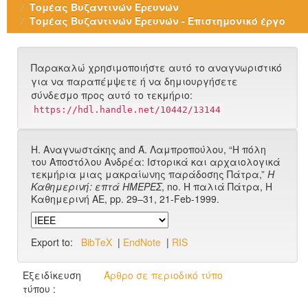
Τομέας Βυζαντινών Ερευνών
Τομέας Βυζαντινών Ερευνών - Επιστημονικό έργο
Παρακαλώ χρησιμοποιήστε αυτό το αναγνωριστικό
για να παραπέμψετε ή να δημιουργήσετε
σύνδεσμο προς αυτό το τεκμήριο:
https://hdl.handle.net/10442/13144
Η. Αναγνωστάκης and Ά. Λαμπροπούλου, “Η πόλη
του Αποστόλου Ανδρέα: Ιστορικά και αρχαιολογικά
τεκμήρια μιας μακραίωνης παράδοσης Πάτρα,”
Η
Καθημερινή: επτά HΜΕΡΕΣ
, no. Η παλιά Πάτρα, Η
Καθημερινή ΑΕ, pp. 29–31, 21-Feb-1999.
Export to:
BibTeX
|
EndNote
|
RIS
Εξειδίκευση
Άρθρο σε περιοδικό τύπο
τύπου :