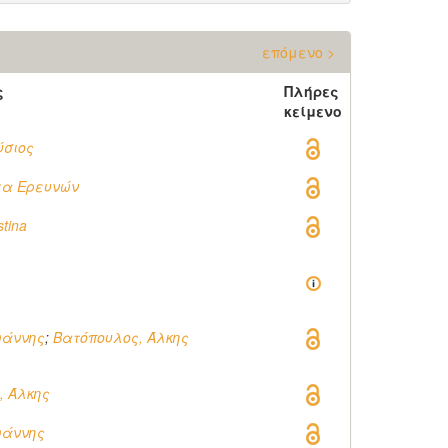
επόμενο >
ς
Πλήρες
κείμενο
ύσιος
υμα Ερευνών
stina
ωάννης
;
Βατόπουλος, Άλκης
, Άλκης
ωάννης