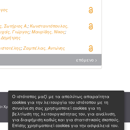
ργος
, Σωτήριος Α.
;
Κωνσταντόπουλος,
υχάς, Γιώργος
;
Μαυρίδης, Νίκος
;
 Δημήτρης
ριστοτέλης
;
Ζαμπέλας, Αντώνης
επόμενο >
Ο ιστότοπος μαζί με τα απολύτως απαραίτητα
cookies για την λειτουργία του ιστότοπου με τη
|
|
οι Χρήσης
Πνευματική Ιδιοκτησία
Copyright © 2026 ΕΙΕ
συναίνεση σας χρησιμοποιεί cookies για τη
βελτίωση της λειτουργικότητας του, για ανάλυση,
για διαφήμιση καθώς και για στατιστικούς σκοπούς.
Επίσης χρησιμοποιεί cookies για την ασφάλειά του.