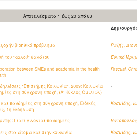
Αποτελέσματα 1 έως 20 από 83
Δημιουργό
εξοχήν βιοηθικό πρόβλημα
Ραζής, Διον
ή του "καλοΰ" θανάτου
Εθνικό Ίδρ
aboration between SMEs and academia in the health
Pascual, Chri
lth
δηλώσεις "Επιστήμης Κοινωνία", 2009: Κοινωνία
-
δημίες στη σύγχρονη εποχή, (Α' Κύκλος Ομιλιών)
ί και πανδημίες στη σύγχρονη εποχή, Ειδικές
Κοσμίδης, Ι
ς, 1η Εκδήλωση
γρίπης: Γιατί γίνονται πανδημίες
Βατόπουλος
σεις στα άτομα και στην κοινωνία
Κοσμίδης, Ι