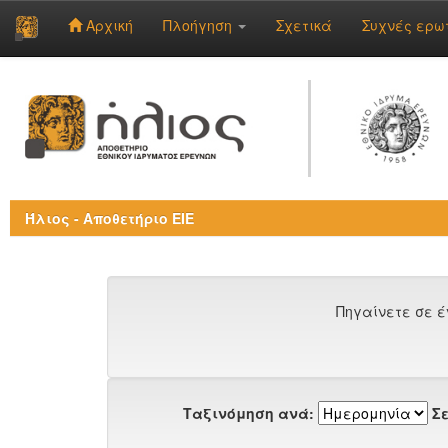
Αρχική
Πλοήγηση
Σχετικά
Συχνές ερω
Skip
navigation
Ήλιος - Αποθετήριο ΕΙΕ
Πηγαίνετε σε έ
Ταξινόμηση ανά:
Σε