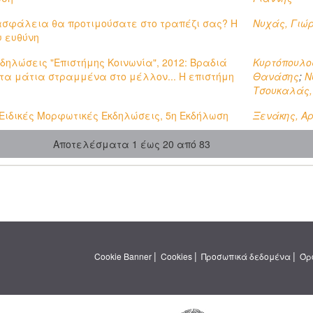
 ασφάλεια θα προτιμούσατε στο τραπέζι σας? Η
Νυχάς, Γιώ
υ ευθύνη
δηλώσεις "Επιστήμης Κοινωνία", 2012: Βραδιά
Κυρτόπουλος
 τα μάτια στραμμένα στο μέλλον... Η επιστήμη
Θανάσης
;
Ν
Τσουκαλάς,
 Ειδικές Μορφωτικές Εκδηλώσεις, 5η Εκδήλωση
Ξενάκης, Α
Αποτελέσματα 1 έως 20 από 83
|
|
|
Cookie Banner
Cookies
Προσωπικά δεδομένα
Όρ