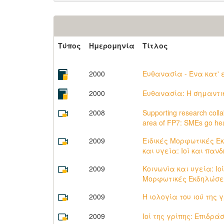
Τύπος
Ημερομηνία
Τίτλος
2000
Ευθανασία - Ένα κατ' 
2000
Ευθανασία: Η σημαντικ
2008
Supporting research coll
area of FP7: SMEs go hea
2009
Ειδικές Μορφωτικές Εκ
και υγεία: Ioί και παν
2009
Κοινωνία και υγεία: Io
Μορφωτικές Εκδηλώσει
2009
Η ιολογία του ιού της 
2009
Ιοί της γρίπης: Επιδρά