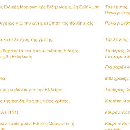
ν, Ειδικές Μορφωτικές Εκδηλώσεις, 2η Εκδήλωση
Τσελέντης,
Παναγιώτη
υγείας για την αντιμετώπιση της πανδημικής
Παναγιωτόπ
α και έλεγχος της γρίπης
Τσελέντης,
, θεραπεία και αντιμετώπιση, Ειδικές
Τσιόδρας, 
ς, 3η Εκδήλωση
Γιαμαρέλλο
α
Γιαμαρέλλο
νία
Μπεχράκης,
μηση κινδύνου για την Ελλάδα
Τσιόδρας, 
ς της πανδημίας της νέας γρίπης
Κυριόπουλος
 Α (Η1Ν1)
Κουρέα-Κρε
των πανδημιών, Ειδικές Μορφωτικές
Κουρέα-Κρε
ωση
Γιάννης