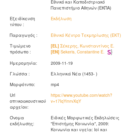
Εθνικό και Καποδιστριακό
Πανεπιστήμιο Αθηνών (ΕΚΠΑ)
Εξειδίκευση
Εκδήλωση
τύπου :
Παραγωγός :
Εθνικό Κέντρο Τεκμηρίωσης (ΕΚΤ)
Τιμώμενο
[EL]
Σέκερης, Κωνσταντίνος Ε.
πρόσωπο :
[EN]
Sekeris, Constantine E.
Ημερομηνία:
2009-11-19
Γλώσσα :
Ελληνικά Νέα (1453- )
Μορφότυπο:
mp4
Url
https://www.youtube.com/watch?
οπτικοακουστικού
v=17IqYmrvXqY
αρχείου:
Όνομα
Ειδικές Μορφωτικές Εκδηλώσεις
εκδήλωσης:
"Επιστήμης Κοινωνία", 2009:
Κοινωνία και υγεία: Ioί και