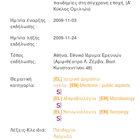
πανδημίες στη σύγχρονη εποχή, (Α'
Κύκλος Ομιλιών)
Ημ/νία έναρξης
2009-11-03
εκδήλωσης :
Ημ/νία λήξης
2009-11-24
εκδήλωσης :
Τόπος
Αθήνα, Εθνικό Ίδρυμα Ερευνών
εκδήλωσης:
(Αμφιθέατρο Λ. Ζέρβα, Bασ.
Κωνσταντίνου 48)
Θεματική
[EL]
Ιατρική-Δημόσια
κατηγορία:
υγεία
[EN]
Medicine - public aspects
[EL]
Μικροβιολογία
[EN]
Microbiology
[EL]
Κοινωνιολογία
[EN]
Sociology
Λέξεις-Κλειδιά:
Πανδημία
Λοίμωξη