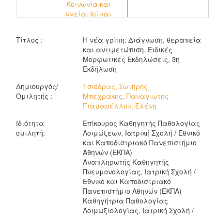
Κοινωνία και
υγεία: Ioί και
πανδημίες στη
σύγχρονη εποχή,
Τίτλος :
Η νέα γρίπη: Διάγνωση, θεραπεία
(Α' Κύκλος
και αντιμετώπιση, Ειδικές
Ομιλιών)
Μορφωτικές Εκδηλώσεις, 3η
Εκδήλωση
Δημιουργός/
Τσιόδρας, Σωτήρης
Ομιλητής :
Μπεχράκης, Παναγιώτης
Γιαμαρέλλου, Ελένη
Ιδιότητα
Επίκουρος Καθηγητής Παθολογίας
ομιλητή:
Λοιμώξεων, Ιατρική Σχολή / Εθνικό
και Καποδιστριακό Πανεπιστήμιο
Αθηνών (ΕΚΠΑ)
Αναπληρωτής Καθηγητής
Πνευμονολογίας, Ιατρική Σχολή /
Εθνικό και Καποδιστριακό
Πανεπιστήμιο Αθηνών (ΕΚΠΑ)
Καθηγήτρια Παθολογίας
Λοιμωξιολογίας, Ιατρική Σχολή /