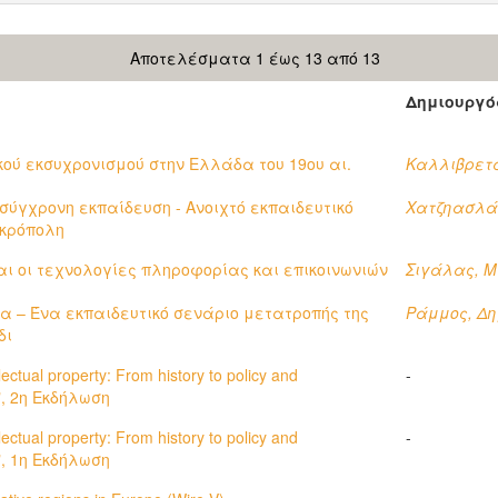
Αποτελέσματα 1 έως 13 από 13
Δημιουργό
κού εκσυχρονισμού στην Ελλάδα του 19ου αι.
Καλλιβρετά
σύγχρονη εκπαίδευση - Ανοιχτό εκπαιδευτικό
Χατζηασλά
Ακρόπολη
αι οι τεχνολογίες πληροφορίας και επικοινωνιών
Σιγάλας, 
α – Ένα εκπαιδευτικό σενάριο μετατροπής της
Ράμμος, Δη
δι
ctual property: From history to policy and
-
s", 2η Εκδήλωση
ctual property: From history to policy and
-
s", 1η Εκδήλωση