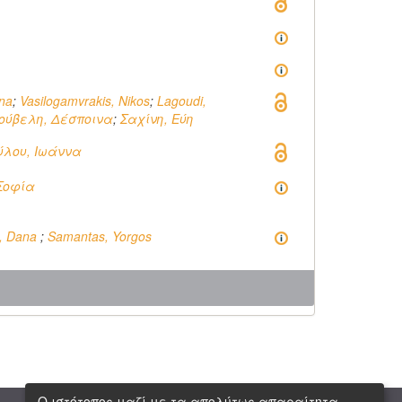
ina
;
Vasilogamvrakis, Nikos
;
Lagoudi,
ούβελη, Δέσποινα
;
Σαχίνη, Εύη
λου, Ιωάννα
Σοφία
u, Dana
;
Samantas, Yorgos
Ο ιστότοπος μαζί με τα απολύτως απαραίτητα