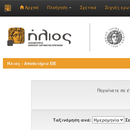
Αρχική
Πλοήγηση
Σχετικά
Συχνές ερω
Skip
navigation
Ήλιος - Αποθετήριο ΕΙΕ
Πηγαίνετε σε έ
Ταξινόμηση ανά:
Σε