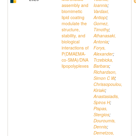
assembly and
Ioannis
;
biomimetic
Vardaxi,
lipid coating
Antiopi
;
modulate the
Gomez,
structure,
Timothy
;
stability, and
Athanasaki,
biological
Antonia
;
interactions of
Forys,
P(DMAEMA-
Alexander
;
co-SMA)/DNA
Trzebicka,
lipopolyplexes
Barbara
;
Richardson,
Simon C W
;
Chrissopoulou,
Kiriaki
;
Anastasiadis,
Spiros H
;
Pispas,
Stergios
;
Douroumis,
Dennis
;
Demetzos,