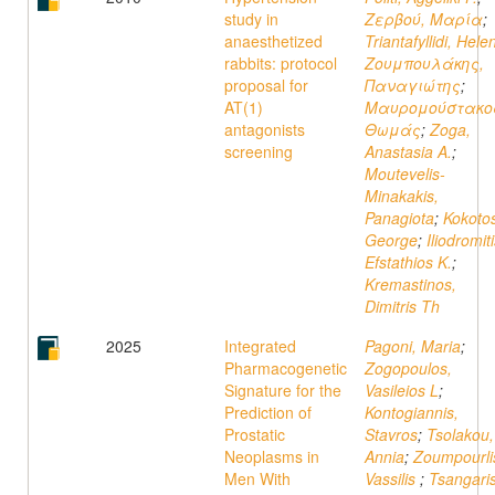
study in
Ζερβού, Μαρία
;
anaesthetized
Triantafyllidi, Hele
rabbits: protocol
Ζουμπουλάκης,
proposal for
Παναγιώτης
;
AT(1)
Μαυρομούστακο
antagonists
Θωμάς
;
Zoga,
screening
Anastasia A.
;
Moutevelis-
Minakakis,
Panagiota
;
Kokoto
George
;
Iliodromiti
Efstathios K.
;
Kremastinos,
Dimitris Th
2025
Integrated
Pagoni, Maria
;
Pharmacogenetic
Zogopoulos,
Signature for the
Vasileios L
;
Prediction of
Kontogiannis,
Prostatic
Stavros
;
Tsolakou,
Neoplasms in
Annia
;
Zoumpourli
Men With
Vassilis
;
Tsangaris