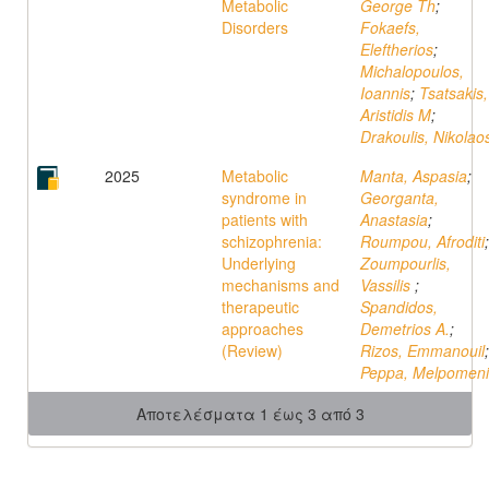
Metabolic
George Th
;
Disorders
Fokaefs,
Eleftherios
;
Michalopoulos,
Ioannis
;
Tsatsakis,
Aristidis M
;
Drakoulis, Nikolao
2025
Metabolic
Manta, Aspasia
;
syndrome in
Georganta,
patients with
Anastasia
;
schizophrenia:
Roumpou, Afroditi
;
Underlying
Zoumpourlis,
mechanisms and
Vassilis
;
therapeutic
Spandidos,
approaches
Demetrios A.
;
(Review)
Rizos, Emmanouil
;
Peppa, Melpomeni
Αποτελέσματα 1 έως 3 από 3