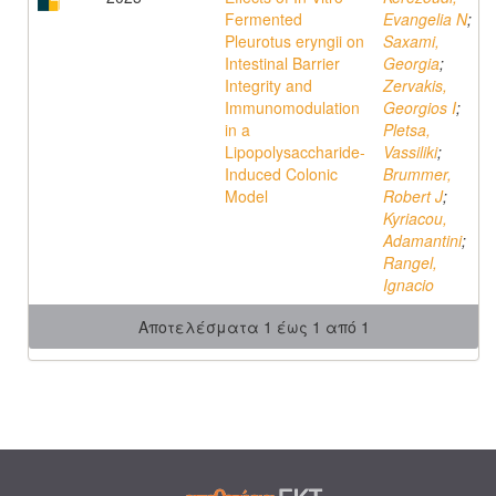
Fermented
Evangelia N
;
Pleurotus eryngii on
Saxami,
Intestinal Barrier
Georgia
;
Integrity and
Zervakis,
Immunomodulation
Georgios I
;
in a
Pletsa,
Lipopolysaccharide-
Vassiliki
;
Induced Colonic
Brummer,
Model
Robert J
;
Kyriacou,
Adamantini
;
Rangel,
Ignacio
Αποτελέσματα 1 έως 1 από 1