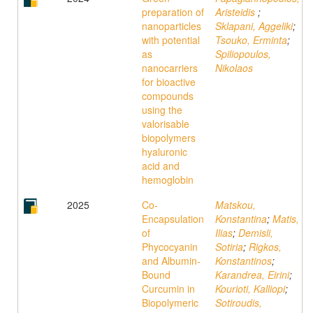
preparation of
Aristeidis
;
nanoparticles
Sklapani, Aggeliki
;
with potential
Tsouko, Erminta
;
as
Spiliopoulos,
nanocarriers
Nikolaos
for bioactive
compounds
using the
valorisable
biopolymers
hyaluronic
acid and
hemoglobin
2025
Co-
Matskou,
Encapsulation
Konstantina
;
Matis,
of
Ilias
;
Demisli,
Phycocyanin
Sotiria
;
Rigkos,
and Albumin-
Konstantinos
;
Bound
Karandrea, Eirini
;
Curcumin in
Kourioti, Kalliopi
;
Biopolymeric
Sotiroudis,