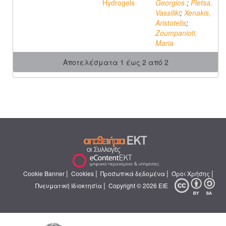
Hydrogels
Georgios
;
Pletsa,
Vassiliki
;
Xenakis,
Aristotelis
;
Zoumpanioti,
Maria
Αποτελέσματα 1 έως 2 από 2
|
|
|
|
Cookie Banner
Cookies
Προσωπικά δεδομένα
Όροι Χρήσης
|
Πνευματική Ιδιοκτησία
Copyright © 2026 ΕΙΕ