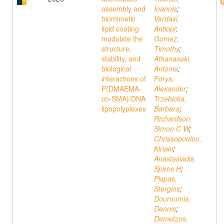
assembly and
Ioannis
;
biomimetic
Vardaxi,
lipid coating
Antiopi
;
modulate the
Gomez,
structure,
Timothy
;
stability, and
Athanasaki,
biological
Antonia
;
interactions of
Forys,
P(DMAEMA-
Alexander
;
co-SMA)/DNA
Trzebicka,
lipopolyplexes
Barbara
;
Richardson,
Simon C W
;
Chrissopoulou,
Kiriaki
;
Anastasiadis,
Spiros H
;
Pispas,
Stergios
;
Douroumis,
Dennis
;
Demetzos,