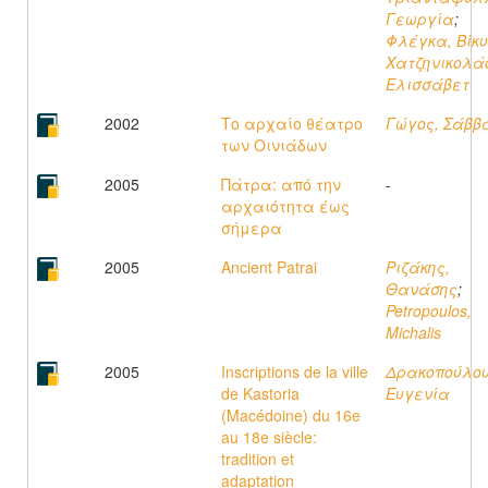
Γεωργία
;
Φλέγκα, Βίκυ
Χατζηνικολά
Ελισσάβετ
2002
Το αρχαίο θέατρο
Γώγος, Σάββ
των Οινιάδων
2005
Πάτρα: από την
-
αρχαιότητα έως
σήμερα
2005
Ancient Patrai
Ριζάκης,
Θανάσης
;
Petropoulos,
Michalis
2005
Inscriptions de la ville
Δρακοπούλου
de Kastoria
Ευγενία
(Macédoine) du 16e
au 18e siècle:
tradition et
adaptation