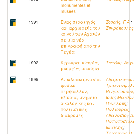
monumentes et
musees
1991
Ένας στρατηγός
Σουρής, Γ.Α.
;
και αρχιερεύς του
Σπυρόπουλος,
κοινού των Αχαιών
σε μία νέα
επιγραφή από την
Τεγέα
1992
Κέρκυρα: ιστορία,
Τατάκη, Αργ
μνημεία, μουσεία
1995
Αιτωλοακαρνανία:
Αδαμακόπουλ
φυσικό
Τριαντάφυλ
περιβάλλον,
Βιγγοπούλου
ιστορία, μνημεία
Ιόλη
;
Ματσού
οικολογικές και
Πηνελόπη
;
πολιτιστικές
Παλιούρας,
διαδρομές
Αθανάσιος Δ
Παπαποστόλο
Ιωάννης
;
Τριανταφυλλ