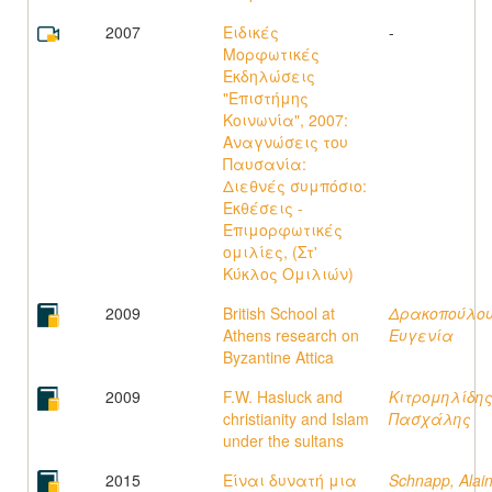
2007
Ειδικές
-
Μορφωτικές
Εκδηλώσεις
"Επιστήμης
Κοινωνία", 2007:
Αναγνώσεις του
Παυσανία:
Διεθνές συμπόσιο:
Εκθέσεις -
Επιμορφωτικές
ομιλίες, (Στ'
Κύκλος Ομιλιών)
2009
British School at
Δρακοπούλου
Athens research on
Ευγενία
Byzantine Attica
2009
F.W. Hasluck and
Κιτρομηλίδης
christianity and Islam
Πασχάλης
under the sultans
2015
Είναι δυνατή μια
Schnapp, Alai