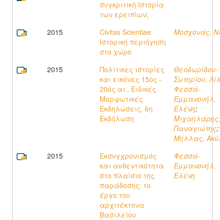
συγκριτική Ιστορία
των ερειπίων;
2015
Civitas Scientiae:
Μοσχονάς, Ν
Ιστορική περιήγηση
στο χώρο
2015
Πολίτικες ιστορίες
Θεοδωρίδου-
και εικόνες 15ος -
Σωτηρίου, Λί
20ός αι., Ειδικές
Φεσσά-
Μορφωτικές
Εμμανουήλ,
Εκδηλώσεις, 6η
Ελένη
;
Εκδήλωση
Μιχαηλάρης
Παναγιώτης
;
Μήλλας, Ακ
2015
Εκσυγχρονισμός
Φεσσά-
και αυθεντικότητα
Εμμανουήλ,
στο πλαίσιο της
Ελένη
παράδοσης: το
έργο του
αρχιτέκτονα
Βασιλείου