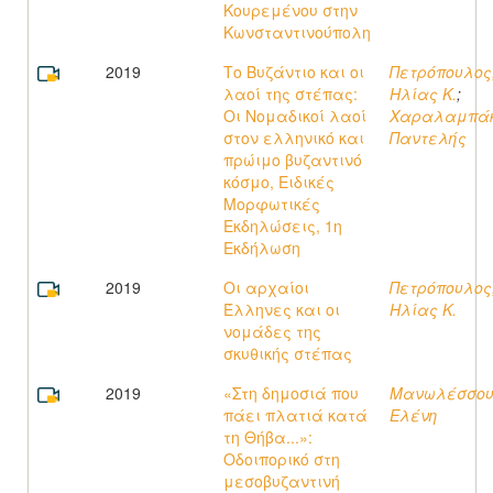
Κουρεμένου στην
Κωνσταντινούπολη
2019
Το Βυζάντιο και οι
Πετρόπουλος
λαοί της στέπας:
Ηλίας Κ.
;
Οι Νομαδικοί λαοί
Χαραλαμπάκ
στον ελληνικό και
Παντελής
πρώιμο βυζαντινό
κόσμο, Ειδικές
Μορφωτικές
Εκδηλώσεις, 1η
Εκδήλωση
2019
Οι αρχαίοι
Πετρόπουλος
Έλληνες και οι
Ηλίας Κ.
νομάδες της
σκυθικής στέπας
2019
«Στη δημοσιά που
Μανωλέσσου
πάει πλατιά κατά
Ελένη
τη Θήβα...»:
Οδοιπορικό στη
μεσοβυζαντινή