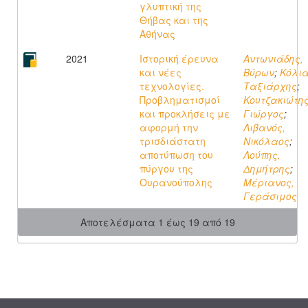
γλυπτική της
Θήβας και της
Αθήνας
2021
Ιστορική έρευνα
Αντωνιάδης,
και νέες
Βύρων
;
Κόλια
τεχνολογίες.
Ταξιάρχης
;
Προβληματισμοί
Κουτζακιώτης
και προκλήσεις με
Γιώργος
;
αφορμή την
Λιβανός,
τρισδιάστατη
Νικόλαος
;
αποτύπωση του
Λούπης,
πύργου της
Δημήτρης
;
Ουρανούπολης
Μέριανος,
Γεράσιμος
Αποτελέσματα 1 έως 19 από 19