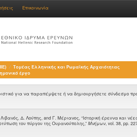
τήσεις
Επικοινωνία
ΙΕ)
Τομέας Ελληνικής και Ρωμαϊκής Αρχαιότητας
ημονικό έργο
στικό για να παραπέμψετε ή να δημιουργήσετε σύνδεσμο προς
. Λιβανός, Δ. Λούπης, and Γ. Μέριανος, “Ιστορική έρευνα και ν
οτύπωση του πύργου της Ουρανούπολης,”
Μνήμων
, vol. 38, pp. 2