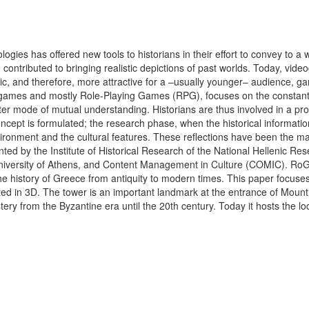
ogies has offered new tools to historians in their effort to convey to a 
 contributed to bringing realistic depictions of past worlds. Today, v
tic, and therefore, more attractive for a –usually younger– audience, ga
eogames and mostly Role-Playing Games (RPG), focuses on the constant 
tter mode of mutual understanding. Historians are thus involved in a pr
oncept is formulated; the research phase, when the historical informati
nvironment and the cultural features. These reflections have been the ma
ed by the Institute of Historical Research of the National Hellenic Re
versity of Athens, and Content Management in Culture (COMIC). RoGH’s 
the history of Greece from antiquity to modern times. This paper focuse
ted in 3D. The tower is an important landmark at the entrance of Mount
y from the Byzantine era until the 20th century. Today it hosts the l