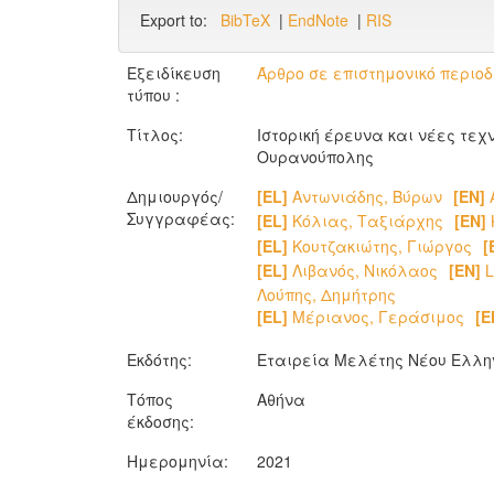
Export to:
BibTeX
|
EndNote
|
RIS
Εξειδίκευση
Άρθρο σε επιστημονικό περιοδ
τύπου :
Τίτλος:
Ιστορική έρευνα και νέες τε
Ουρανούπολης
Δημιουργός/
[EL]
Αντωνιάδης, Βύρων
[EN]
A
Συγγραφέας:
[EL]
Κόλιας, Ταξιάρχης
[EN]
K
[EL]
Κουτζακιώτης, Γιώργος
[
[EL]
Λιβανός, Νικόλαος
[EN]
L
Λούπης, Δημήτρης
[EL]
Μέριανος, Γεράσιμος
[E
Εκδότης:
Εταιρεία Μελέτης Νέου Ελλη
Τόπος
Αθήνα
έκδοσης:
Ημερομηνία:
2021