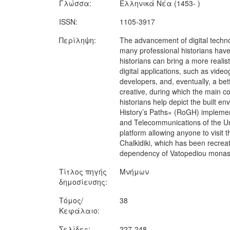
Γλώσσα:
Ελληνικά Νέα (1453- )
ISSN:
1105-3917
Περίληψη:
The advancement of digital technol
many professional historians have
historians can bring a more realis
digital applications, such as vid
developers, and, eventually, a be
creative, during which the main c
historians help depict the built e
History’s Paths» (RoGH) implement
and Telecommunications of the Uni
platform allowing anyone to visit 
Chalkidiki, which has been recrea
dependency of Vatopediou monaster
Τίτλος πηγής
Μνήμων
δημοσίευσης:
Τόμος/
38
Κεφάλαιο:
Σελίδες:
227-248