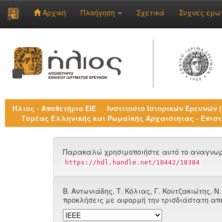
Αρχική
Πλοήγηση
Σχετικά
Συχνές ερω
Skip
navigation
Ήλιος - Αποθετήριο ΕΙΕ
Ινστιτούτο Ιστορικών Ερευνών (Ι
Τομέας Ελληνικής και Ρωμαϊκής Αρχαιότητας - Επιστ
Παρακαλώ χρησιμοποιήστε αυτό το αναγνωρι
https://hdl.handle.net/10442/18384
Β. Αντωνιάδης, Τ. Κόλιας, Γ. Κουτζακιώτης, Ν
προκλήσεις με αφορμή την τρισδιάστατη απ