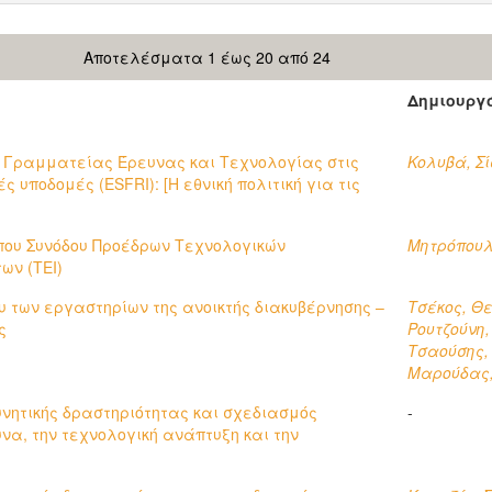
Αποτελέσματα 1 έως 20 από 24
Δημιουργ
ς Γραμματείας Έρευνας και Τεχνολογίας στις
Κολυβά, Σ
 υποδομές (ESFRI): [Η εθνική πολιτική για τις
που Συνόδου Προέδρων Τεχνολογικών
Μητρόπουλ
ων (ΤΕΙ)
υ των εργαστηρίων της ανοικτής διακυβέρνησης –
Τσέκος, Θ
ς
Ρουτζούνη
Τσαούσης,
Μαρούδας,
υνητικής δραστηριότητας και σχεδιασμός
-
υνα, την τεχνολογική ανάπτυξη και την