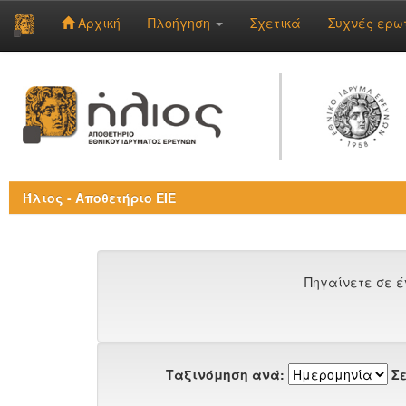
Αρχική
Πλοήγηση
Σχετικά
Συχνές ερω
Skip
navigation
Ήλιος - Αποθετήριο ΕΙΕ
Πηγαίνετε σε έ
Ταξινόμηση ανά:
Σε