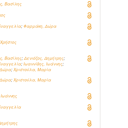
, Βασίλης
κος
Eυαγγελία
;
Φαρμάκη, Δώρα
 Χρήστος
, Βασίλης
;
Δενιόζος, Δημήτρης
;
Ευαγγελία
;
Ιωαννίδης, Ιωάννης
;
 Δώρα
;
Χριστούλα, Μαρία
 Δώρα
;
Χριστούλα, Μαρία
 Ιωάννης
Ευαγγελία
 Δημήτρης