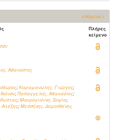
επόμενο >
ός
Πλήρες
κείμενο
ίσσυ
ος, Αθανάσιος
εόδωρος
;
Καραμανώλης, Γιώργος
;
, Νάνσυ
;
Παπαγγελής, Αθανάσιος
;
 Κώστας
;
Μαυρογιάννη, Σοφία
;
 Αλέξης
;
Μεσσήνης, Δημοσθένης