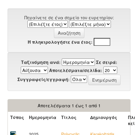
Πηγαίνετε σε ένα σημείο του ευρετηρίου:
Ή πληκτρολογήστε ένα έτος:
Ταξινόμηση ανά:
Σε σειρά:
Αποτελέσματα/σελίδα:
Συγγραφείς/εγγραφή:
Αποτελέσματα 1 έως 1 από 1
Τύπος
Ημερομηνία
Τίτλος
Δημιουργός
Πλ
κε
2025
Polycyclic
Karakoltzidis,