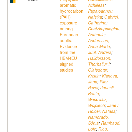
aromatic
Achilleas
;
hydrocarbon
Papaioannou,
(PAH)
Nafsika
;
Gabriel,
exposure
Catherine
;
among
Chatzimpaloglou,
European
Anthoula
;
adults:
Andersson,
Evidence
Anna-Maria
;
from the
Juul, Anders
;
HBM4EU
Halldorsson,
aligned
Thorhallur I
;
studies
Olafsdottir,
Kristin
;
Klanova,
Jana
;
Piler,
Pavel
;
Janasik,
Beata
;
Wasowicz,
Wojciech
;
Janev-
Holcer, Natasa
;
Namorado,
Sónia
;
Rambaud,
Loïc
;
Riou,