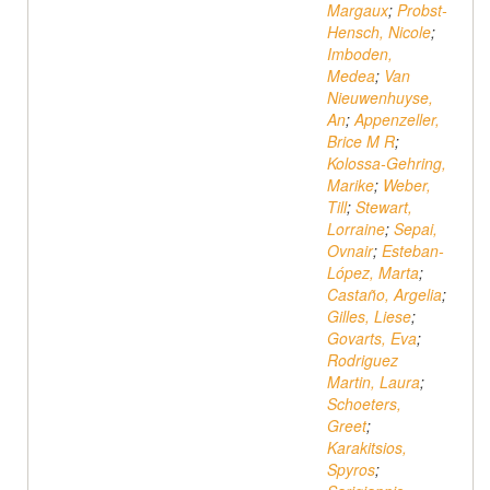
Margaux
;
Probst-
Hensch, Nicole
;
Imboden,
Medea
;
Van
Nieuwenhuyse,
An
;
Appenzeller,
Brice M R
;
Kolossa-Gehring,
Marike
;
Weber,
Till
;
Stewart,
Lorraine
;
Sepai,
Ovnair
;
Esteban-
López, Marta
;
Castaño, Argelia
;
Gilles, Liese
;
Govarts, Eva
;
Rodriguez
Martin, Laura
;
Schoeters,
Greet
;
Karakitsios,
Spyros
;