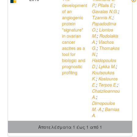
development
P.
;
Pilalis E.
;
of an
Gavalas N.G.
;
angiogenic
Tzannis K.
;
protein
Papadodima
"signature"
O.
;
Liontos
in ovarian
M.
;
Rodolakis
cancer
A.
;
Vlachos
ascites as a
G.
;
Thomakos
tool for
N.
;
biologic and
Haidopoulos
prognostic
D.
;
Lykka M.
;
profiling
Koutsoukos
K.
;
Kostouros
E.
;
Terpos E.
;
Chatziioannou
A.
;
Dimopoulos
M.-A.
;
Bamias
A.
Αποτελέσματα 1 έως 1 από 1