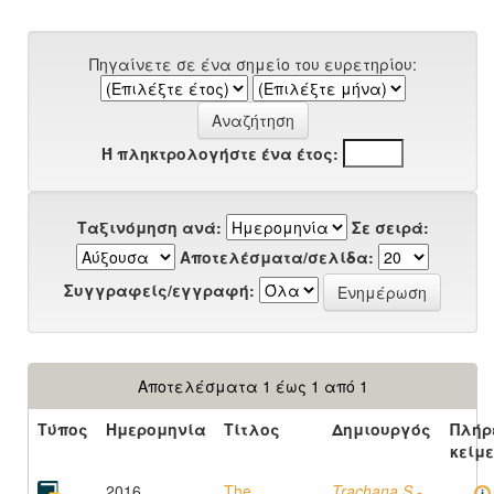
Πηγαίνετε σε ένα σημείο του ευρετηρίου:
Ή πληκτρολογήστε ένα έτος:
Ταξινόμηση ανά:
Σε σειρά:
Αποτελέσματα/σελίδα:
Συγγραφείς/εγγραφή:
Αποτελέσματα 1 έως 1 από 1
Τύπος
Ημερομηνία
Τίτλος
Δημιουργός
Πλήρ
κείμ
2016
The
Trachana S.-