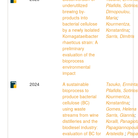
underutilized
Pilafidis, Sotirios
brewing by-
Dimopoulou,
products into
Maria
;
bacterial cellulose
Kourmentza,
by a newly isolated
Konstantina
;
Komagataeibacter
Sarris, Dimitris
rhaeticus strain: A
preliminary
evaluation of the
bioprocess
environmental
impact
2024
A sustainable
Tsouko, Erminta
bioprocess to
Pilafidis, Sotirio
produce bacterial
Kourmentza,
cellulose (BC)
Konstantina
;
using waste
Gomes, Helena 
streams from wine
Sarris, Giannis
;
distilleries and the
Koralli, Panagiot
biodiesel industry:
Papagiannopoul
evaluation of BC for
Aristeidis
;
Pispa