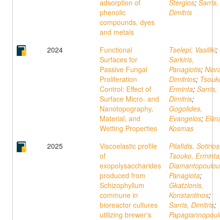
adsorption of
Stergios
;
Sarris,
phenolic
Dimitris
compounds, dyes
and metals
2024
Functional
Tselepi, Vasiliki
;
Surfaces for
Sarkiris,
Passive Fungal
Panagiotis
;
Nior
Proliferation
Dimitrios
;
Tsouk
Control: Effect of
Erminta
;
Sarris,
Surface Micro- and
Dimitris
;
Nanotopography,
Gogolides,
Material, and
Evangelos
;
Ellin
Wetting Properties
Kosmas
2025
Viscoelastic profile
Pilafidis, Sotiriοs
of
Tsouko, Erminta
exopolysaccharides
Diamantopoulou
produced from
Panagiota
;
Schizophyllum
Gkatzionis,
commune in
Konstantinos
;
bioreactor cultures
Sarris, Dimitris
;
utilizing brewer's
Papagiannopoul