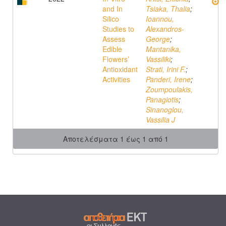
and In
Tsiaka, Thalia
;
Silico
Ioannou,
Studies to
Alexandros-
Assess
George
;
Edible
Mantanika,
Flowers’
Vassiliki
;
Antioxidant
Strati, Irini F.
;
Activities
Panderi, Irene
;
Zoumpoulakis,
Panagiotis
;
Sinanoglou,
Vassilia J
Αποτελέσματα 1 έως 1 από 1