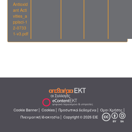
Antioxid
ant Acti
vities_a
pplsci-1
2-0733
1-v3.pdf
|
|
|
|
Cookie Banner
Cookies
Προσωπικά δεδομένα
Όροι Χρήσης
|
Πνευματική Ιδιοκτησία
Copyright © 2026 ΕΙΕ