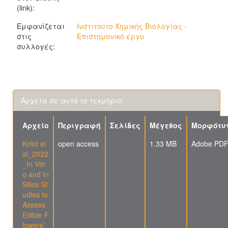
(link):
Εμφανίζεται
Ινστιτούτο Χημικής Βιολογίας -
στις
Επιστημονικό έργο
συλλογές:
Αρχεία σε αυτό το τεκμήριο:
Αρχείο
Περιγραφή
Σελίδες
Μέγεθος
Μορφότυ
Kristi et
open access
1.33 MB
Adobe PD
al_2022
_In Vitr
o and In
Silico St
udies to
Assess
Edible F
lowers’