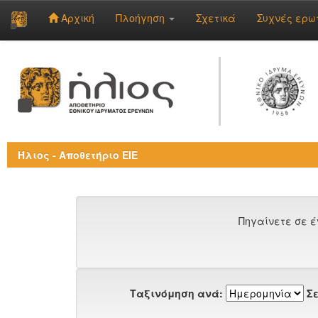
Αρχική
Πλοήγηση
Σχετικά
Συχνές ερω
Skip
navigation
Ήλιος - Αποθετήριο ΕΙΕ
Πηγαίνετε σε έ
Ταξινόμηση ανά:
Σε