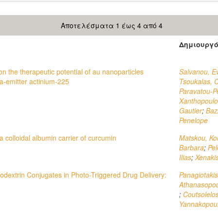
Αποτελέσματα 1 έως 4 από 4
Δημιουργ
on the therapeutic potential of au nanoparticles
Salvanou, E
ha-emitter actinium-225
Tsoukalas, 
Paravatou-P
Xanthopoulo
Gautier
;
Baz
Penelope
a colloidal albumin carrier of curcumin
Matskou, Ko
Barbara
;
Pel
Ilias
;
Xenakis
lodextrin Conjugates in Photo-Triggered Drug Delivery:
Panagiotakis
Athanasopou
;
Coutsolelo
Yannakopoul