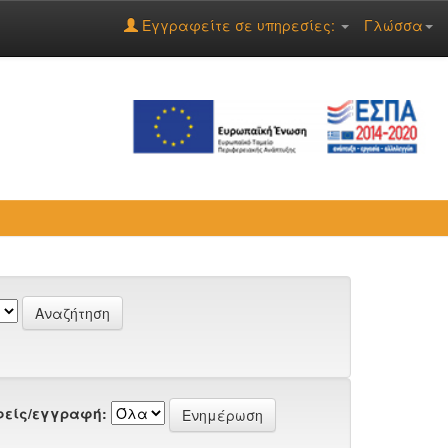
Εγγραφείτε σε υπηρεσίες:
Γλώσσα
είς/εγγραφή: