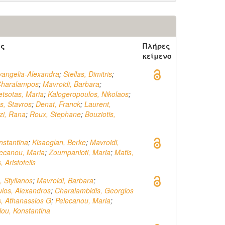
ός
Πλήρες
κείμενο
vangelia-Alexandra
;
Stellas, Dimitris
;
Charalampos
;
Mavroidi, Barbara
;
etsotas, Maria
;
Kalogeropoulos, Nikolaos
;
s, Stavros
;
Denat, Franck
;
Laurent,
zi, Rana
;
Roux, Stephane
;
Bouziotis,
nstantina
;
Kisaoglan, Berke
;
Mavroidi,
ecanou, Maria
;
Zoumpanioti, Maria
;
Matis,
, Aristotelis
, Stylianos
;
Mavroidi, Barbara
;
los, Alexandros
;
Charalambidis, Georgios
s, Athanassios G
;
Pelecanou, Maria
;
ou, Konstantina