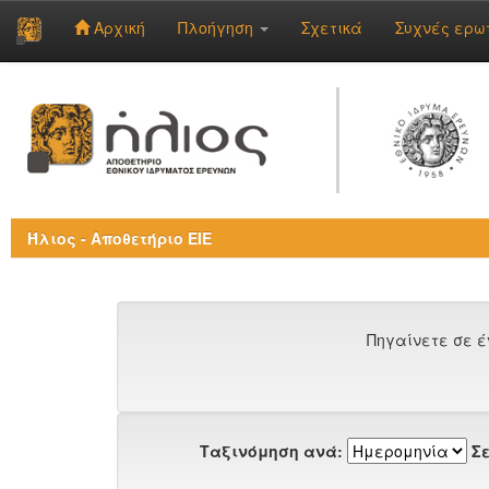
Αρχική
Πλοήγηση
Σχετικά
Συχνές ερω
Skip
navigation
Ήλιος - Αποθετήριο ΕΙΕ
Πηγαίνετε σε έ
Ταξινόμηση ανά:
Σε