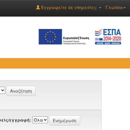
Εγγραφείτε σε υπηρεσίες:
Γλώσσα
είς/εγγραφή: