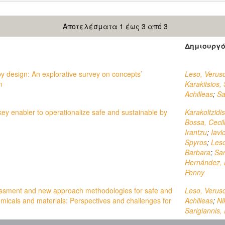
Αποτελέσματα 1 έως 3 από 3
Δημιουργ
 by design: An explorative survey on concepts’
Leso, Verus
n
Karakitsios,
Achilleas
;
Sa
key enabler to operationalize safe and sustainable by
Karakoltzidis
Bossa, Cecil
Irantzu
;
Iavic
Spyros
;
Leso
Barbara
;
Sar
Hernández, 
Penny
essment and new approach methodologies for safe and
Leso, Verus
micals and materials: Perspectives and challenges for
Achilleas
;
Ni
Sarigiannis,