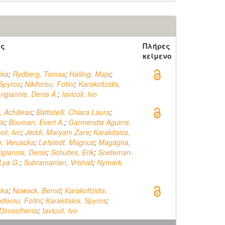
ός
Πλήρες
κείμενο
cka
;
Rydberg, Tomas
;
Halling, Maja
;
 Spyros
;
Nikiforou, Fotini
;
Karakoltzidis,
rigiannis, Denis A.
;
Iavicoli, Ivo
, Achilleas
;
Battistelli, Chiara Laura
;
ia
;
Bouman, Evert A.
;
Garmendia Aguirre,
oli, Ivo
;
Jeddi, Maryam Zare
;
Karakitsios,
, Veruscka
;
Løfstedt, Magnus
;
Magagna,
igiannis, Denis
;
Schultes, Erik
;
Soeteman-
Lya G.
;
Subramanian, Vrishali
;
Nymark,
cka
;
Nowack, Bernd
;
Karakoltzidis,
kiforou, Fotini
;
Karakitsios, Spyros
;
 Dimosthenis
;
Iavicoli, Ivo