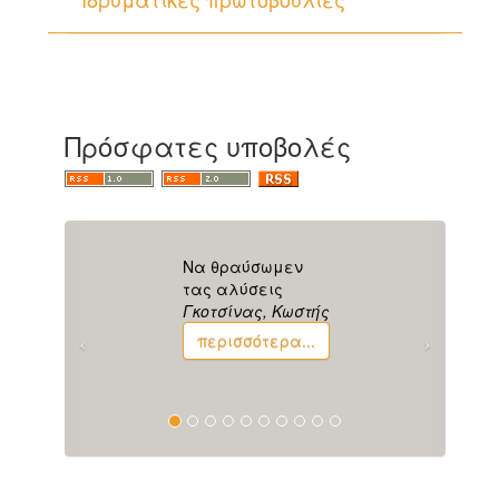
Πρόσφατες υποβολές
Να θραύσωμεν
τας αλύσεις
Γκοτσίνας, Κωστής
περισσότερα...