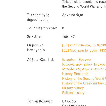
This article presents the res
the Second World War and th
Τίτλος πηγής
Αρχειοτάξιο
δημοσίευσης:
Τόμος/Κεφάλαιο:
8
Σελίδες:
109-147
Θεματική
[EL]
20ος αιώνας
[EN]
20t
Κατηγορία:
[EL]
Νεότερη Ιστορία, 145
Λέξεις-Κλειδιά:
Ιστορία – Έρευνα
Ιστορία Δευτέρου Παγκοσ
Ιστορία της στρατιωτικής
History-Research
History of the Second World
History of the Greek military
Military history
Political history
Τοπική Κάλυψη:
Ελλάδα
Πελοπόννησος