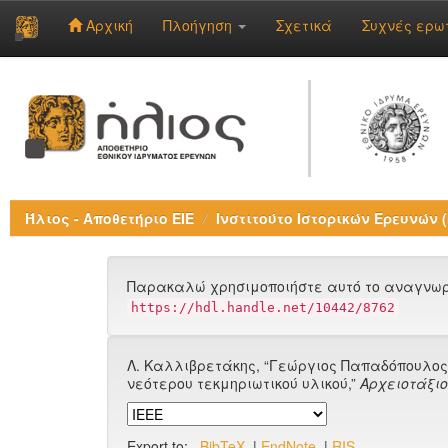
Αρχική
Πλοήγηση
Σχετικά
Συχνές ερω
Skip
navigation
Ήλιος - Αποθετήριο ΕΙΕ
Ινστιτούτο Ιστορικών Ερευνών (Ι
Παρακαλώ χρησιμοποιήστε αυτό το αναγνωρι
https://hdl.handle.net/10442/8762
Λ. Καλλιβρετάκης, “Γεώργιος Παπαδόπουλος
νεότερου τεκμηριωτικού υλικού,”
Αρχειοτάξιο
Export to:
BibTeX
|
EndNote
|
RIS