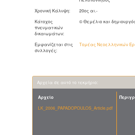
Χρονική Κάλυψη:
20ος αι.-
Κάτοχος
© Θεμέλιο και δημιουργό
πνευματικών
δικαιωμάτων:
Εμφανίζεται στις
Τομέας Νεοελληνικών Ερε
συλλογές:
Αρχεία σε αυτό το τεκμήριο:
Αρχείο
Περιγ
LK_2006_PAPADOPOULOS_Article.pdf