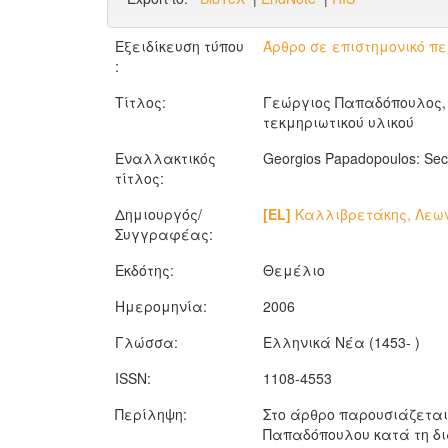
Εξειδίκευση τύπου
Άρθρο σε επιστημονικό πε
:
Τίτλος:
Γεώργιος Παπαδόπουλος, 
τεκμηριωτικού υλικού
Εναλλακτικός
Georgios Papadopoulos: Secur
τίτλος:
Δημιουργός/
[EL]
Καλλιβρετάκης, Λεω
Συγγραφέας:
Εκδότης:
Θεμέλιο
Ημερομηνία:
2006
Γλώσσα:
Ελληνικά Νέα (1453- )
ISSN:
1108-4553
Περίληψη:
Στο άρθρο παρουσιάζεται 
Παπαδόπουλου κατά τη διά