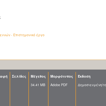
ς
υνών - Επιστημονικό έργο
ραφή
Σελίδες
Μέγεθος
Μορφότυπος
Έκδοση
34.41 MB
Adobe PDF
Δημοσιευμένη/το