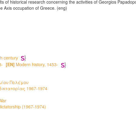
ults of historical research concerning the activities of Georgios Papadop
e Axis occupation of Greece. (eng)
h century
3-
[EN]
Modern history, 1453-
μίου Πολέμου
 δικτατορίας 1967-1974
 War
 dictatorship (1967-1974)