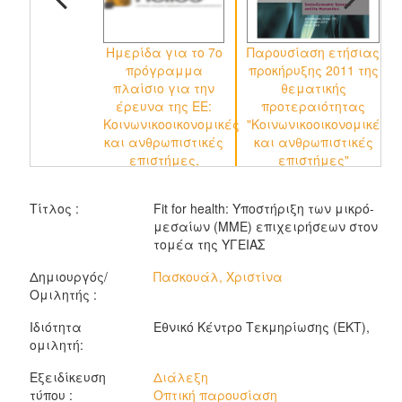
Ημερίδα για το 7ο
Παρουσίαση ετήσιας
πρόγραμμα
προκήρυξης 2011 της
πλαίσιο για την
θεματικής
έρευνα της ΕΕ:
προτεραιότητας
Κοινωνικοοικονομικές
"Κοινωνικοοικονομικές
και ανθρωπιστικές
και ανθρωπιστικές
επιστήμες,
επιστήμες"
ερευνητικό
δυναμικό, δράσεις
Τίτλος :
Fit for health: Υποστήριξη των μικρό-
Marie Curie
μεσαίων (ΜΜΕ) επιχειρήσεων στον
(Άνθρωποι),
τομέα της ΥΓΕΙΑΣ
περιφέρειες της
γνώσης
Δημιουργός/
Πασκουάλ, Χριστίνα
Ομιλητής :
Ιδιότητα
Εθνικό Κέντρο Τεκμηρίωσης (ΕΚΤ),
ομιλητή:
Εξειδίκευση
Διάλεξη
τύπου :
Οπτική παρουσίαση