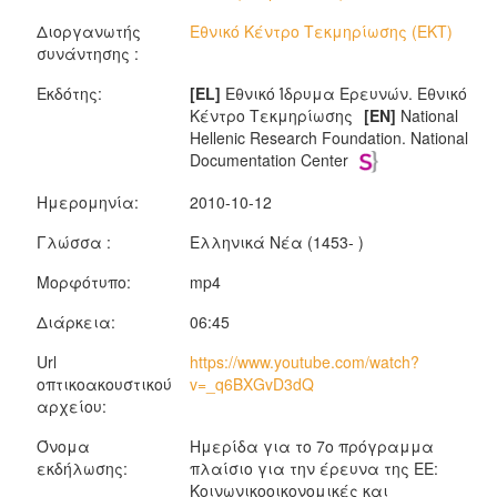
Διοργανωτής
Εθνικό Κέντρο Τεκμηρίωσης (ΕΚΤ)
συνάντησης :
Εκδότης:
[EL]
Εθνικό Ίδρυμα Ερευνών. Εθνικό
Κέντρο Τεκμηρίωσης
[EN]
National
Hellenic Research Foundation. National
Documentation Center
Ημερομηνία:
2010-10-12
Γλώσσα :
Ελληνικά Νέα (1453- )
Μορφότυπο:
mp4
Διάρκεια:
06:45
Url
https://www.youtube.com/watch?
οπτικοακουστικού
v=_q6BXGvD3dQ
αρχείου:
Όνομα
Ημερίδα για το 7ο πρόγραμμα
εκδήλωσης:
πλαίσιο για την έρευνα της ΕΕ:
Κοινωνικοοικονομικές και