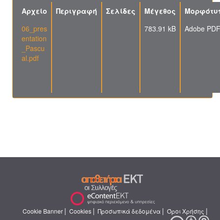
Αρχείο
Περιγραφή
Σελίδες
Μέγεθος
Μορφότυ
06_pres
783.91 kB
Adobe PD
entation
_Pascu
al.pdf
|
|
|
|
Cookie Banner
Cookies
Προσωπικά δεδομένα
Όροι Χρήσης