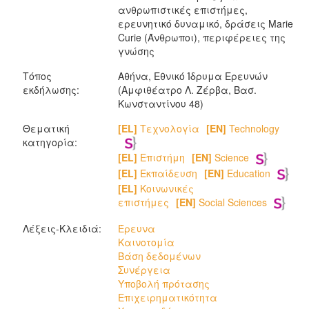
ανθρωπιστικές επιστήμες,
ερευνητικό δυναμικό, δράσεις Marie
Curie (Άνθρωποι), περιφέρειες της
γνώσης
Τόπος
Αθήνα, Εθνικό Ίδρυμα Ερευνών
εκδήλωσης:
(Αμφιθέατρο Λ. Ζέρβα, Bασ.
Κωνσταντίνου 48)
Θεματική
[EL]
Τεχνολογία
[EN]
Technology
κατηγορία:
[EL]
Επιστήμη
[EN]
Science
[EL]
Εκπαίδευση
[EN]
Education
[EL]
Κοινωνικές
επιστήμες
[EN]
Social Sciences
Λέξεις-Κλειδιά:
Έρευνα
Καινοτομία
Βάση δεδομένων
Συνέργεια
Υποβολή πρότασης
Επιχειρηματικότητα