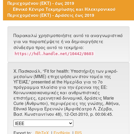
Περιεχομένου (ΕΚΤ) - έως 2019
Εθνικό Κέντρο Τεκμηρίωσης και Ηλεκτρονικού
Περιεχομένου (ΕΚΤ) - Δράσεις έως 2019
Παρακαλώ χρησιμοποιήστε αυτό το αναγνωριστικό
για να παραπέμψετε ή να δημιουργήσετε
σύνδεσμο προς αυτό το τεκμήριο:
https://hdl.handle.net/10442/8603
Χ. Πασκουάλ, “Fit for health: Υποστήριξη των μικρό-
μεσαίων (ΜΜΕ) επιχειρήσεων στον τομέα της
ΥΓΕΙΑΣ,” presented at the Ημερίδα για το 7ο
πρόγραμμα πλαίσιο για την έρευνα της ΕΕ:
Κοινωνικοοικονομικές και ανθρωπιστικές
επιστήμες, ερευνητικό δυναμικό, δράσεις Marie
Curie (Άνθρωποι), περιφέρειες της γνώσης, Αθήνα,
Εθνικό Ίδρυμα Ερευνών (Αμφιθέατρο Λ. Ζέρβα,
Bασ. Κωνσταντίνου 48), 12-Oct-2010, p. 00:06:45.
Export to:
BibTeX
|
EndNote
|
RIS