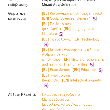
εκδήλωσης:
Μικρό Αμφιθέατρο)
Θεματική
[EL]
Κοινωνικές επιστήμες (Γενικά)
κατηγορία:
[EN]
Social Sciences (General)
[EL]
Γλώσσα και
φιλολογία
[EN]
Language and
Literature
[EL]
Τεχνολογία
[EN]
Technology
[EL]
Ιστορία γνώσης και μάθησης.
Ανθρωπιστικές
επιστήμες
[EN]
History of scholarship
and learning. The humanities
[EL]
Εκπαίδευση
[EN]
Education
[EL]
Πνευματική
Ιδιοκτησία
[EN]
Intellectual property
Λέξεις-Κλειδιά:
Γλωσσική τεχνολογία
Μεταδεδομένα
Εργαλεία γλωσσικών πόρων
Λεξικός πόρος