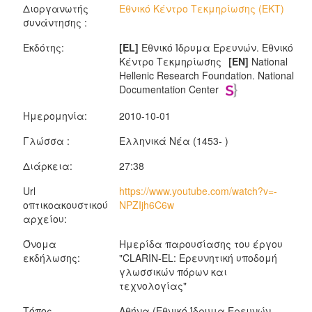
Διοργανωτής
Εθνικό Κέντρο Τεκμηρίωσης (ΕΚΤ)
συνάντησης :
Εκδότης:
[EL]
Εθνικό Ίδρυμα Ερευνών. Εθνικό
Κέντρο Τεκμηρίωσης
[EN]
National
Hellenic Research Foundation. National
Documentation Center
Ημερομηνία:
2010-10-01
Γλώσσα :
Ελληνικά Νέα (1453- )
Διάρκεια:
27:38
Url
https://www.youtube.com/watch?v=-
οπτικοακουστικού
NPZIjh6C6w
αρχείου:
Όνομα
Ημερίδα παρουσίασης του έργου
εκδήλωσης:
"CLARIN-EL: Ερευνητική υποδομή
γλωσσικών πόρων και
τεχνολογίας"
Τόπος
Αθήνα (Εθνικό Ίδρυμα Ερευνών,