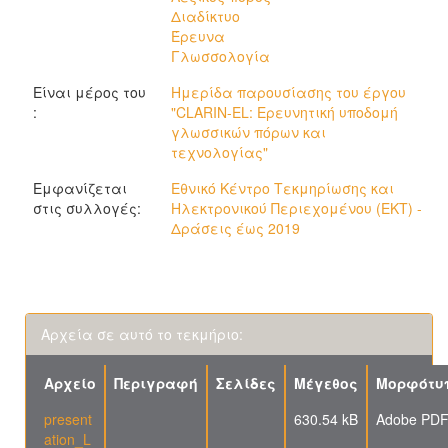
Διαδίκτυο
Έρευνα
Γλωσσολογία
Είναι μέρος του
Ημερίδα παρουσίασης του έργου
:
"CLARIN-EL: Ερευνητική υποδομή
γλωσσικών πόρων και
τεχνολογίας"
Εμφανίζεται
Εθνικό Κέντρο Τεκμηρίωσης και
στις συλλογές:
Ηλεκτρονικού Περιεχομένου (ΕΚΤ) -
Δράσεις έως 2019
Αρχεία σε αυτό το τεκμήριο:
Αρχείο
Περιγραφή
Σελίδες
Μέγεθος
Μορφότυ
present
630.54 kB
Adobe PD
ation_L