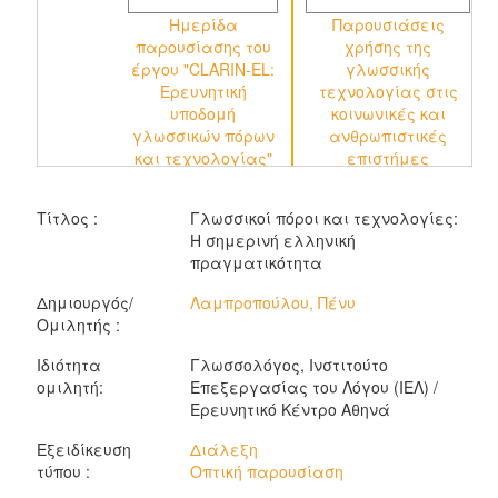
Ημερίδα
Παρουσιάσεις
Α
παρουσίασης του
χρήσης της
έργου "CLARIN-EL:
γλωσσικής
Ερευνητική
τεχνολογίας στις
υποδομή
κοινωνικές και
γλωσσικών πόρων
ανθρωπιστικές
και τεχνολογίας"
επιστήμες
Τίτλος :
Γλωσσικοί πόροι και τεχνολογίες:
Η σημερινή ελληνική
πραγματικότητα
Δημιουργός/
Λαμπροπούλου, Πένυ
Ομιλητής :
Ιδιότητα
Γλωσσολόγος, Ινστιτούτο
ομιλητή:
Επεξεργασίας του Λόγου (ΙΕΛ) /
Ερευνητικό Κέντρο Αθηνά
Εξειδίκευση
Διάλεξη
τύπου :
Οπτική παρουσίαση