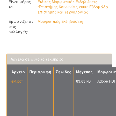
Είναι μέρος
Ειδικές Μορφωτικές Εκδηλώσεις
του :
"Επιστήμης Κοινωνία", 2006: Εβδομάδα
επιστήμης και τεχνολογίας
Εμφανίζεται
Μορφωτικές Εκδηλώσεις
στις
συλλογές:
Αρχεία σε αυτό το τεκμήριο:
Αρχείο
Περιγραφή
Σελίδες
Μέγεθος
Μορφότυ
ekt.pdf
83.63 kB
Adobe PD