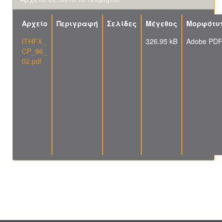
Αρχείο
Περιγραφή
Σελίδες
Μέγεθος
Μορφότυ
ITHFX_
326.95 kB
Adobe PD
CP_96_
02.pdf