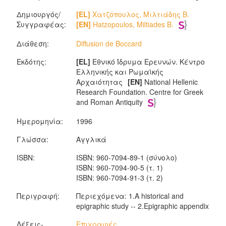
Δημιουργός/
[EL]
Χατζόπουλος, Μιλτιάδης Β.
Συγγραφέας:
[EN]
Hatzopoulos, Miltiades B.
Διάθεση:
Diffusion de Boccard
Εκδότης:
[EL]
Εθνικό Ίδρυμα Ερευνών. Κέντρο
Ελληνικής και Ρωμαϊκής
Αρχαιότητας
[EN]
National Hellenic
Research Foundation. Centre for Greek
and Roman Antiquity
Ημερομηνία:
1996
Γλώσσα:
Αγγλικά
ISBN:
ISBN: 960-7094-89-1 (σύνολο)
ISBN: 960-7094-90-5 (τ. 1)
ISBN: 960-7094-91-3 (τ. 2)
Περιγραφή:
Περιεχόμενα: 1.A historical and
epigraphic study -- 2.Epigraphic appendix
Λέξεις-
Επιγραφές