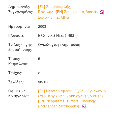
Δημιουργός/
[EL]
Ζουμπουρλής,
Συγγραφέας:
Βασίλης
[EN]
Zoumpourlis, Vassilis
Σολακίδη, Σύλβια
Ημερομηνία:
2003
Γλώσσα:
Ελληνικά Νέα (1453- )
Τίτλος πηγής
Ογκολογική ενημέρωση
δημοσίευσης:
Τόμος/
5
Κεφάλαιο:
Τεύχος:
2
Σελίδες:
98-103
Θεματική
[EL]
Νεοπλάσματα. Όγκοι. Ογκολογία
Κατηγορία:
(περ. Καρκίνος, κακινογόνες ουσίες)
[EN]
Neoplasms. Tumors. Oncology
(Incl.cancer, carcinogens)