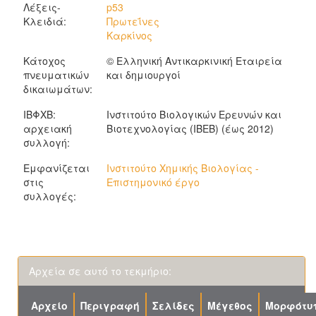
Λέξεις-
p53
Κλειδιά:
Πρωτεΐνες
Καρκίνος
Κάτοχος
© Ελληνική Αντικαρκινική Εταιρεία
πνευματικών
και δημιουργοί
δικαιωμάτων:
ΙΒΦΧΒ:
Ινστιτούτο Βιολογικών Ερευνών και
αρχειακή
Βιοτεχνολογίας (ΙΒΕΒ) (έως 2012)
συλλογή:
Εμφανίζεται
Ινστιτούτο Χημικής Βιολογίας -
στις
Επιστημονικό έργο
συλλογές:
Αρχεία σε αυτό το τεκμήριο:
Αρχείο
Περιγραφή
Σελίδες
Μέγεθος
Μορφότυ