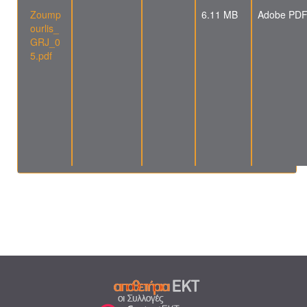
Zoump
6.11 MB
Adobe PD
ourlis_
GRJ_0
5.pdf