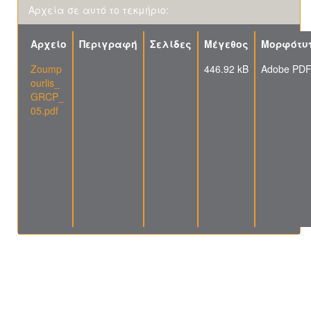
Αρχεία σε αυτό το τεκμήριο:
Αρχείο
Περιγραφή
Σελίδες
Μέγεθος
Μορφότυ
Zoump
446.92 kB
Adobe PD
ourlis_
GRCP_
05.pdf