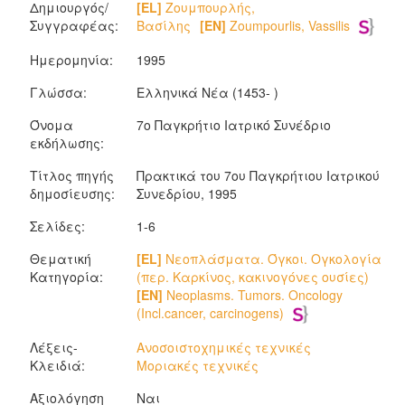
Δημιουργός/
[EL]
Ζουμπουρλής,
Συγγραφέας:
Βασίλης
[EN]
Zoumpourlis, Vassilis
Ημερομηνία:
1995
Γλώσσα:
Ελληνικά Νέα (1453- )
Όνομα
7ο Παγκρήτιο Ιατρικό Συνέδριο
εκδήλωσης:
Τίτλος πηγής
Πρακτικά του 7ου Παγκρήτιου Ιατρικού
δημοσίευσης:
Συνεδρίου, 1995
Σελίδες:
1-6
Θεματική
[EL]
Νεοπλάσματα. Όγκοι. Ογκολογία
Κατηγορία:
(περ. Καρκίνος, κακινογόνες ουσίες)
[EN]
Neoplasms. Tumors. Oncology
(Incl.cancer, carcinogens)
Λέξεις-
Ανοσοιστοχημικές τεχνικές
Κλειδιά:
Μοριακές τεχνικές
Αξιολόγηση
Ναι