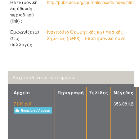
Ηλεκτρονική
http://pubs.acs.org/journals/jpcafh/index.html
διεύθυνση
περιοδικού
(link) :
Εμφανίζεται
Ινστιτούτο Θεωρητικής και Φυσικής
στις
Χημείας (ΙΘΦΧ) - Επιστημονικό έργο
συλλογές:
Αρχεία σε αυτό το τεκμήριο:
Αρχείο
Περιγραφή
Σελίδες
Μέγεθος
7109.pdf
656.08 kB
Restricted Access