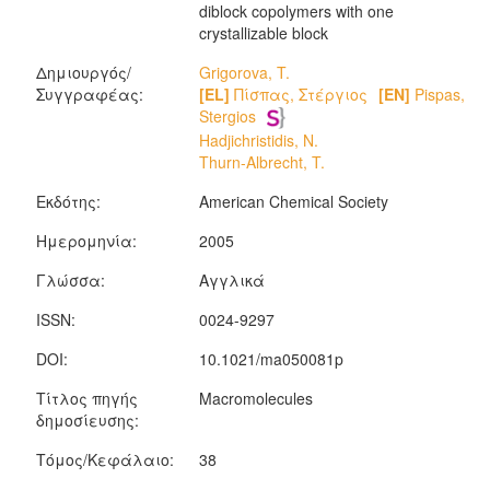
diblock copolymers with one
crystallizable block
Δημιουργός/
Grigorova, T.
Συγγραφέας:
[EL]
Πίσπας, Στέργιος
[EN]
Pispas,
Stergios
Hadjichristidis, N.
Thurn-Albrecht, T.
Εκδότης:
American Chemical Society
Ημερομηνία:
2005
Γλώσσα:
Αγγλικά
ISSN:
0024-9297
DOI:
10.1021/ma050081p
Τίτλος πηγής
Macromolecules
δημοσίευσης:
Τόμος/Κεφάλαιο:
38