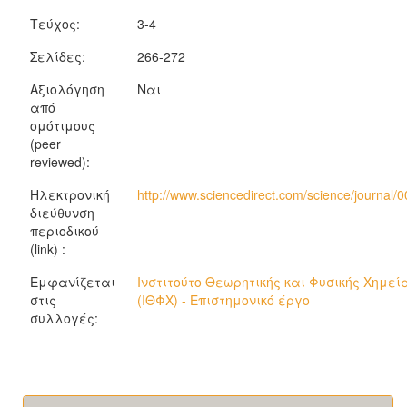
Τεύχος:
3-4
Σελίδες:
266-272
Αξιολόγηση
Ναι
από
ομότιμους
(peer
reviewed):
Ηλεκτρονική
http://www.sciencedirect.com/science/journal
διεύθυνση
περιοδικού
(link) :
Εμφανίζεται
Ινστιτούτο Θεωρητικής και Φυσικής Χημεί
στις
(ΙΘΦΧ) - Επιστημονικό έργο
συλλογές: