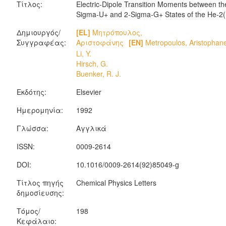
Τίτλος:
Electric-Dipole Transition Moments between th
Sigma-U+ and 2-Sigma-G+ States of the He-2(
Δημιουργός/
[EL]
Μητρόπουλος,
Συγγραφέας:
Αριστοφάνης
[EN]
Metropoulos, Aristophan
Li, Y.
Hirsch, G.
Buenker, R. J.
Εκδότης:
Elsevier
Ημερομηνία:
1992
Γλώσσα:
Αγγλικά
ISSN:
0009-2614
DOI:
10.1016/0009-2614(92)85049-g
Τίτλος πηγής
Chemical Physics Letters
δημοσίευσης:
Τόμος/
198
Κεφάλαιο: