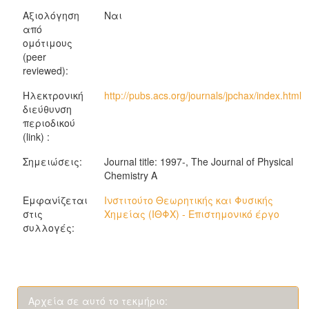
Αξιολόγηση
Ναι
από
ομότιμους
(peer
reviewed):
Ηλεκτρονική
http://pubs.acs.org/journals/jpchax/index.html
διεύθυνση
περιοδικού
(link) :
Σημειώσεις:
Journal title: 1997-, The Journal of Physical
Chemistry A
Εμφανίζεται
Ινστιτούτο Θεωρητικής και Φυσικής
στις
Χημείας (ΙΘΦΧ) - Επιστημονικό έργο
συλλογές:
Αρχεία σε αυτό το τεκμήριο: