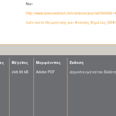
Ναι
http://www.sciencedirect.com/science/journal/0009261
Ινστιτούτο Θεωρητικής και Φυσικής Χημείας (ΙΘΦΧ
ες
Μέγεθος
Μορφότυπος
Έκδοση
248.99 kB
Adobe PDF
Δημοσιευμένη/του Εκδότ