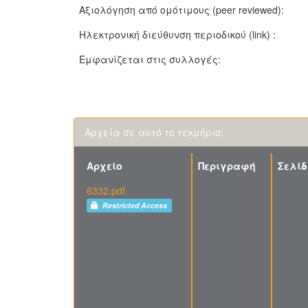
Αξιολόγηση από ομότιμους (peer reviewed):
Ηλεκτρονική διεύθυνση περιοδικού (link) :
Εμφανίζεται στις συλλογές:
Αρχεία σε αυτό το τεκμήριο:
Αρχείο
Περιγραφή
Σελίδ
6332.pdf
Restricted Access