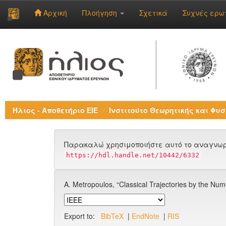
Αρχική
Πλοήγηση
Σχετικά
Συχνές ερω
Skip
navigation
Ήλιος - Αποθετήριο ΕΙΕ
Ινστιτούτο Θεωρητικής και Φυσ
Παρακαλώ χρησιμοποιήστε αυτό το αναγνωρι
https://hdl.handle.net/10442/6332
A. Metropoulos, “Classical Trajectories by the Nu
Export to:
BibTeX
|
EndNote
|
RIS