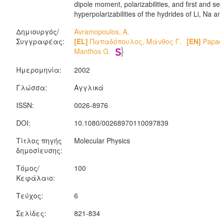
dipole moment, polarizabilities, and first and 
hyperpolarizabilities of the hydrides of Li, Na a
Δημιουργός/
Avramopoulos, A.
Συγγραφέας:
[EL]
Παπαδόπουλος, Μάνθος Γ.
[EN]
Papad
Manthos G.
Ημερομηνία:
2002
Γλώσσα:
Αγγλικά
ISSN:
0026-8976
DOI:
10.1080/00268970110097839
Τίτλος πηγής
Molecular Physics
δημοσίευσης:
Τόμος/
100
Κεφάλαιο:
Τεύχος:
6
Σελίδες:
821-834