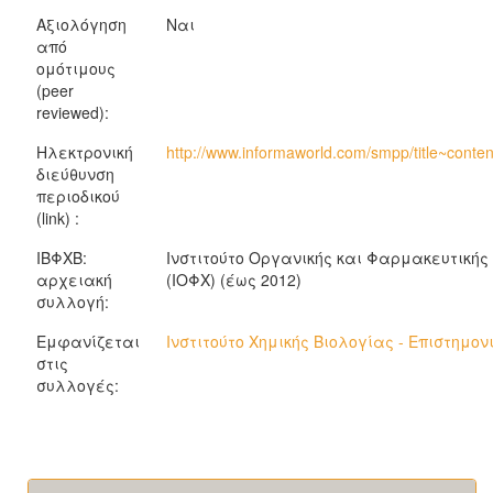
Αξιολόγηση
Ναι
από
ομότιμους
(peer
reviewed):
Ηλεκτρονική
http://www.informaworld.com/smpp/title~cont
διεύθυνση
περιοδικού
(link) :
ΙΒΦΧΒ:
Ινστιτούτο Οργανικής και Φαρμακευτικής
αρχειακή
(ΙΟΦΧ) (έως 2012)
συλλογή:
Εμφανίζεται
Ινστιτούτο Χημικής Βιολογίας - Επιστημον
στις
συλλογές: