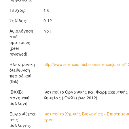
Τεύχος:
1-6
Σελίδες:
9-12
Αξιολόγηση
Ναι
από
ομότιμους
(peer
reviewed):
Ηλεκτρονική
http://www.sciencedirect.com/science/journal
διεύθυνση
περιοδικού
(link) :
ΙΒΦΧΒ:
Ινστιτούτο Οργανικής και Φαρμακευτικής
αρχειακή
Χημείας (ΙΟΦΧ) (έως 2012)
συλλογή:
Εμφανίζεται
Ινστιτούτο Χημικής Βιολογίας - Επιστημον
στις
έργο
συλλογές: