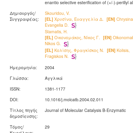
enantio selective esterification of (+/-)-perillyl a
Δημιουργός/
Skouridou, V.
Συγγραφέας:
[EL]
Χρυσίνα, Ευαγγελία Δ.
[EN]
Chrysina
Evangelia D.
Stamatis, H.
[EL]
Οικονομάκος, Νίκος Γ.
[EN]
Oikonomak
Nikos G.
[EL]
Κολίσης, Φραγκίσκος Ν.
[EN]
Kolisis,
Ημερομηνία:
2004
Γλώσσα:
Αγγλικά
ISSN:
1381-1177
DOI:
10.1016/j.molcatb.2004.02.011
Τίτλος πηγής
Journal of Molecular Catalysis B-Enzymatic
δημοσίευσης:
Τόμος/
29
Κεφάλαιο: