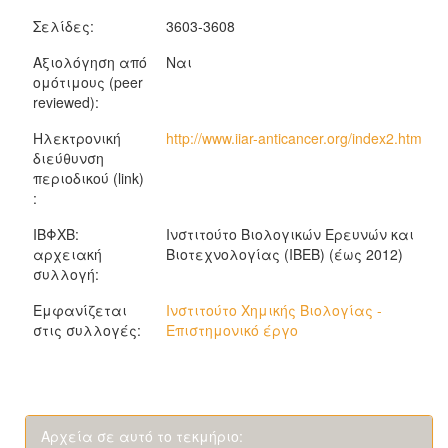
Σελίδες:
3603-3608
Αξιολόγηση από
Ναι
ομότιμους (peer
reviewed):
Ηλεκτρονική
http://www.iiar-anticancer.org/index2.htm
διεύθυνση
περιοδικού (link)
:
ΙΒΦΧΒ:
Ινστιτούτο Βιολογικών Ερευνών και
αρχειακή
Βιοτεχνολογίας (ΙΒΕΒ) (έως 2012)
συλλογή:
Εμφανίζεται
Ινστιτούτο Χημικής Βιολογίας -
στις συλλογές:
Επιστημονικό έργο
Αρχεία σε αυτό το τεκμήριο: