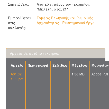
Σημειώσεις:
Αποτελεί μέρος του τεκμηρίου:
"Μελετήματα, 21"
Εμφανίζεται
Τομέας Ελληνικής και Ρωμαϊκής
στις
Αρχαιότητας - Επιστημονικό έργο
συλλογές:
Αρχεία σε αυτό το τεκμήριο:
Αρχείο
Περιγραφή
Σελίδες
Μέγεθος
Μορφότυ
A01.02
1.36 MB
Adobe PD
1.09.pdf